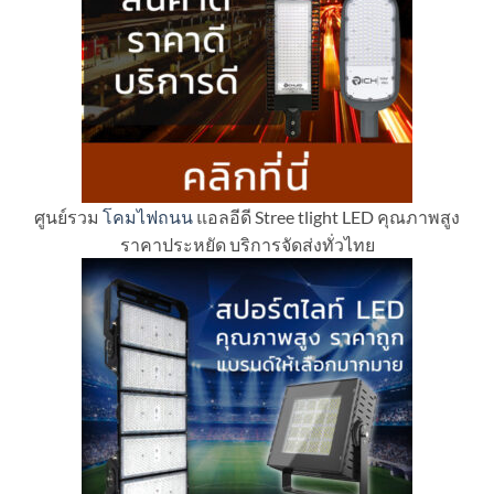
ศูนย์รวม
โคมไฟถนน
แอลอีดี Stree tlight LED คุณภาพสูง
ราคาประหยัด บริการจัดส่งทั่วไทย