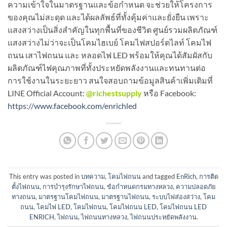
ความเข้าใจในมาตรฐานและข้อกำหนด จะช่วยให้โครงการ
ของคุณไม่สะดุด และได้ผลลัพธ์ที่ทั้งคุ้มค่าและยั่งยืน เพราะ
แสงสว่างเป็นสิ่งสำคัญในทุกพื้นที่ของชีวิต ศูนย์รวมผลิตภัณฑ์
แสงสว่างไม่ว่าจะเป็นโคมไฮเบย์ โคมไฟสปอร์ตไลท์ โคมไฟ
ถนน เสาไฟถนน และ หลอดไฟ LED พร้อมให้คุณได้สัมผัสกับ
ผลิตภัณฑ์ไฟคุณภาพที่ทั้งประหยัดพลังงานและทนทานต่อ
การใช้งานในระยะยาว สนใจสอบถามข้อมูลสินค้าเพิ่มเติมที่
LINE Official Account:
@richestsupply
หรือ Facebook:
https://www.facebook.com/enrichled
This entry was posted in
บทความ
,
โคมไฟถนน
and tagged
EnRich
,
การติด
ตั้งไฟถนน
,
การบำรุงรักษาไฟถนน
,
ข้อกำหนดกรมทางหลวง
,
ความปลอดภัย
ทางถนน
,
มาตรฐานโคมไฟถนน
,
มาตรฐานไฟถนน
,
ระบบไฟส่องสว่าง
,
โคม
ถนน
,
โคมไฟ LED
,
โคมไฟถนน
,
โคมไฟถนน LED
,
โคมไฟถนน LED
ENRICH
,
ไฟถนน
,
ไฟถนนทางหลวง
,
ไฟถนนประหยัดพลังงาน
.