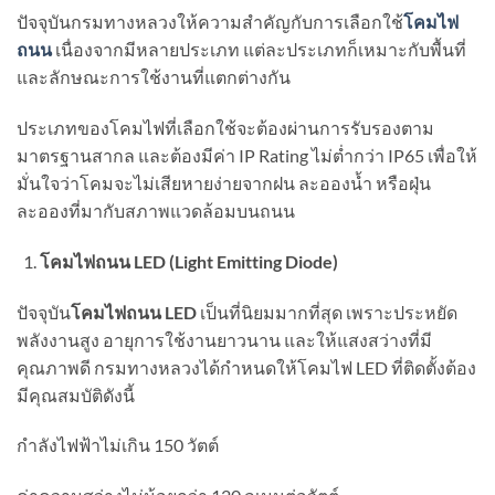
ปัจจุบันกรมทางหลวงให้ความสำคัญกับการเลือกใช้
โคมไฟ
ถนน
เนื่องจากมีหลายประเภท แต่ละประเภทก็เหมาะกับพื้นที่
และลักษณะการใช้งานที่แตกต่างกัน
ประเภทของโคมไฟที่เลือกใช้จะต้องผ่านการรับรองตาม
มาตรฐานสากล และต้องมีค่า IP Rating ไม่ต่ำกว่า IP65 เพื่อให้
มั่นใจว่าโคมจะไม่เสียหายง่ายจากฝน ละอองน้ำ หรือฝุ่น
ละอองที่มากับสภาพแวดล้อมบนถนน
โคมไฟถนน LED (Light Emitting Diode)
ปัจจุบัน
โคมไฟถนน
LED
เป็นที่นิยมมากที่สุด เพราะประหยัด
พลังงานสูง อายุการใช้งานยาวนาน และให้แสงสว่างที่มี
คุณภาพดี กรมทางหลวงได้กำหนดให้โคมไฟ LED ที่ติดตั้งต้อง
มีคุณสมบัติดังนี้
กำลังไฟฟ้าไม่เกิน 150 วัตต์