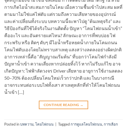
การเกิดไอน้ำสะสมภายในโคม เมื่อความชื้นเข้าไปสะสม ผลที่
ตามมาไม่ใช่แค่ไฟดับ แต่รวมถึงความเสียหายของอุปกรณ์
และค่าเปลี่ยนทั้งระบบ บทความนี้จะพาไปดู “ต้นเหตุจริง” และ
วิธีป้องกันที่ใช้ได้จริงในงานติดตั้ง ปัญหา “โคมไฟถนนน้ำเข้า”
คืออะไร และอันตรายแค่ไหน? ลักษณะอาการที่พบบ่อย ไฟ
กระพริบ หรือ ติดๆ ดับๆ มีไอน้ำหรือหยดน้ำภายในโคมถนน
โคมไฟดับเองโดยไม่ทราบสาเหตุ แสงสว่างลดลงอย่างผิดปกติ
อาการเหล่านี้คือ “สัญญาณเริ่มต้น” ที่บอกว่าโคมไฟกำลังมี
ปัญหาน้ำเข้า ความเสี่ยงหากปล่อยทิ้งไว้ หากไม่รีบแก้ไข อาจ
เกิดปัญหา: ไฟฟ้าลัดวงจร Driver เสียหาย อายุการใช้งานลดลง
50–70% ต้องเปลี่ยนโคมใหม่เร็วกว่าปกติ และในบางกรณี
อาจกระทบต่อระบบไฟทั้งเสา สาเหตุหลักที่ทำให้โคมไฟถนน
น้ำเข้า […]
CONTINUE READING
→
Posted in
บทความ
,
โคมไฟถนน
|
Tagged
การดูแลโคมไฟถนน
,
การเลือก