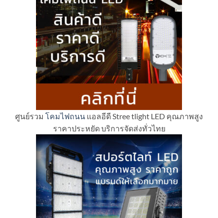
ศูนย์รวม
โคมไฟถนน
แอลอีดี Stree tlight LED คุณภาพสูง
ราคาประหยัด บริการจัดส่งทั่วไทย