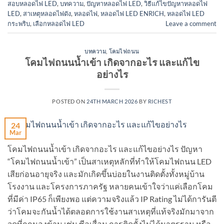
สอบหลอดไฟ LED
,
บทความ
,
ปัญหาหลอดไฟ LED
,
วิธีแก้ไขปัญหาหลอดไฟ
LED
,
สาเหตุหลอดไฟดัง
,
หลอดไฟ
,
หลอดไฟ LED ENRICH
,
หลอดไฟ LED
กระพริบ
,
เลือกหลอดไฟ LED
Leave a comment
บทความ
,
โคมไฟถนน
โคมไฟถนนน้ำเข้า เกิดจากอะไร และแก้ไข
อย่างไร
POSTED ON
24TH MARCH 2026
BY
RICHEST
24
Mar
โคมไฟถนนน้ำเข้า เกิดจากอะไร และแก้ไขอย่างไร ปัญหา
“โคมไฟถนนน้ำเข้า” เป็นสาเหตุหลักที่ทำให้โคมไฟถนน LED
เสียก่อนอายุจริง และมักเกิดขึ้นบ่อยในงานติดตั้งทั้งหมู่บ้าน
โรงงาน และโครงการภาครัฐ หลายคนเข้าใจว่าแค่เลือกโคม
ที่มีค่า IP65 ก็เพียงพอ แต่ความจริงแล้ว IP Rating ไม่ได้การันตี
ว่าโคมจะกันน้ำได้ตลอดการใช้งานสาเหตุที่แท้จริงมักมาจาก
จุดที่ถูกมองข้าม เช่น ซีลเสื่อม การติดตั้งไม่ได้มาตรฐาน หรือ