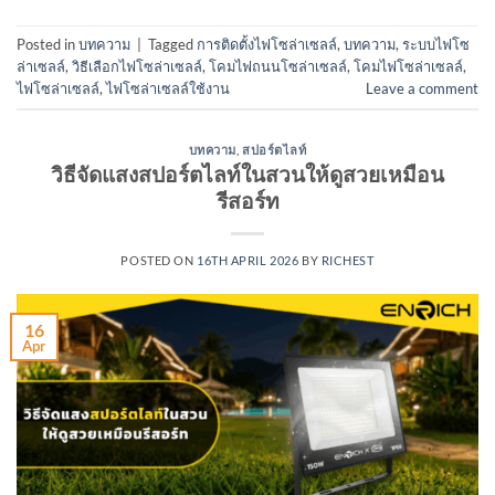
Posted in
บทความ
|
Tagged
การติดตั้งไฟโซล่าเซลล์
,
บทความ
,
ระบบไฟโซ
ล่าเซลล์
,
วิธีเลือกไฟโซล่าเซลล์
,
โคมไฟถนนโซล่าเซลล์
,
โคมไฟโซล่าเซลล์
,
ไฟโซล่าเซลล์
,
ไฟโซล่าเซลล์ใช้งาน
Leave a comment
บทความ
,
สปอร์ตไลท์
วิธีจัดแสงสปอร์ตไลท์ในสวนให้ดูสวยเหมือน
รีสอร์ท
POSTED ON
16TH APRIL 2026
BY
RICHEST
16
Apr