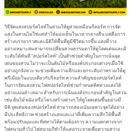
วิธีจัดแสงสปอร์ตไลท์ในสวนให้ดูสวยเหมือนรีสอร์ท การจัด
แสงในสวนไม่ใช่แค่ทำให้มองเห็นในเวลากลางคืน แต่คือการ
สร้างบรรยากาศและมิติให้พื้นที่ดูมีชีวิตมากขึ้น แสงที่วาง
อย่างเหมาะสมสามารถเปลี่ยนสวนธรรมดาให้ดูโดดเด่นและมี
ระดับได้ทันที “สปอร์ตไลท์” เป็นตัวช่วยสำคัญในการเน้นจุด
เด่นของสวน ไม่ว่าจะเป็นต้นไม้หรือองค์ประกอบต่างๆเมื่อใช้
อย่างถูกจังหวะ จะช่วยเพิ่มความลึกและยกระดับภาพรวมให้ดู
พรีเมียมในแบบเดียวกับรีสอร์ท ความสำคัญของสปอร์ตไลท์
ในการจัดแสงสวน ไฟสปอร์ตไลท์ช่วยกำหนดทิศทางแสงได้
อย่างแม่นยำ เหมาะสำหรับการเน้นองค์ประกอบสำคัญในสวน
เช่น ต้นไม้ ผนัง หรือโครงสร้างต่างๆ ให้ดูโดดเด่นขึ้นอย่างมี
มิติ จุดเด่นของสปอร์ตไลท์ สามารถส่องเน้นเฉพาะจุดได้อย่าง
มีประสิทธิภาพ ช่วยสร้างแสงและเงาที่เพิ่มความลึกให้พื้นที่
พร้อมปรับมุมและทิศทางได้ตามต้องการ ความแตกต่างจาก
ไฟสนามทั่วไป ไฟสนามกีฬาให้แสงกระจายเพื่อความสว่าง