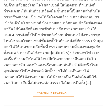
กับด้านหลังของโคมไฟโซล่าเซลล์ ใส่น็อตตามตำแหน่งที่
กำหนด ขันให้แน่นด้วยเครื่องมือ ขั้นตอนนี้เป็นส่วนสำคัญใน
การสร้างความแข็งแรงให้กับโครงสร้าง 3.การประกอบเสา
เข้ากับตัวไฟโซล่าเซลล์ นำปลายเสาเหล็กสอดเข้ากับช่องของ
ขายึด ใช้น็อตยึดล็อกเสาเข้ากับขายึด ตรวจสอบและขันให้
แน่น 4. การติดตั้งไฟโซล่าเซลล์เข้ากับตำแหน่งใช้งาน ยกชุด
โคมไฟถนนโซล่าเซลล์ขึ้นติดตั้งในตำแหน่งที่ต้องการ ปรับมุม
ของไฟให้เหมาะสมกับพื้นที่ ตรวจสอบความมั่นคงของจุดยึด
ทั้งหมด 5. การเปิดใช้งาน กดปุ่มเปิด (ON) บริเวณตัวไฟ ระบบ
จะเริ่มทำงานอัตโนมัติ โดยเปิดในเวลากลางคืนและปิดใน
เวลากลางวัน ลองบังแสงหรือทดสอบทันทีว่าไฟติดจริงไหม
จุดเด่นของไฟโซล่าเซลล์ ติดตั้งง่าย ไม่ต้องเดินสายไฟ
ออกแบบให้ใช้งานภายนอกได้ มีระบบเปิด-ปิดอัตโนมัติ ใช้
เวลาในการติดตั้งไม่นาน ข้อควรระวังในการติดตั้ง […]
CONTINUE READING
→