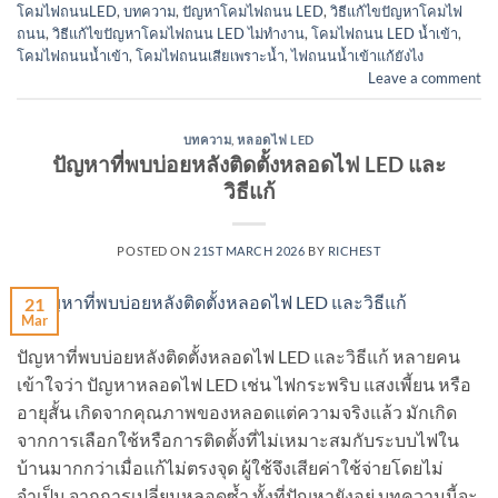
โคมไฟถนนLED
,
บทความ
,
ปัญหาโคมไฟถนน LED
,
วิธีแก้ไขปัญหาโคมไฟ
ถนน
,
วิธีแก้ไขปัญหาโคมไฟถนน LED ไม่ทำงาน
,
โคมไฟถนน LED น้ำเข้า
,
โคมไฟถนนน้ำเข้า
,
โคมไฟถนนเสียเพราะน้ำ
,
ไฟถนนน้ำเข้าแก้ยังไง
Leave a comment
บทความ
,
หลอดไฟ LED
ปัญหาที่พบบ่อยหลังติดตั้งหลอดไฟ LED และ
วิธีแก้
POSTED ON
21ST MARCH 2026
BY
RICHEST
21
Mar
ปัญหาที่พบบ่อยหลังติดตั้งหลอดไฟ LED และวิธีแก้ หลายคน
เข้าใจว่า ปัญหาหลอดไฟ LED เช่น ไฟกระพริบ แสงเพี้ยน หรือ
อายุสั้น เกิดจากคุณภาพของหลอดแต่ความจริงแล้ว มักเกิด
จากการเลือกใช้หรือการติดตั้งที่ไม่เหมาะสมกับระบบไฟใน
บ้านมากกว่าเมื่อแก้ไม่ตรงจุด ผู้ใช้จึงเสียค่าใช้จ่ายโดยไม่
จำเป็น จากการเปลี่ยนหลอดซ้ำ ทั้งที่ปัญหายังอยู่ บทความนี้จะ