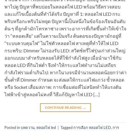
พาไปดู ปัญหาที่พบบ่อยในหลอดไฟ LED พร้อมวิธีตรวจสอบ
และแก้ไขเบื้องต้นที่ทำได้จริง ปัญหาที่ 1: หลอดไฟ LED กระ
พริบหรือกะพริบไม่หยุด ปัญหานี้เป็นหนึ่งในข้อร้องเรียนอันดับ
ต้น ๆ ที่ลูกค้ามักโทรหาช่าง เพราะอาการที่เกิดขึ้นทำให้เข้าใจ
ว่า “หลอดเสีย” แต่ในความเป็นจริง ต้นตอของปัญหามักอยู่ที่
“ระบบควบคุมไฟ” ไม่ใช่ตัวหลอดไฟ สาเหตุที่ทำให้ไฟ LED
กระพริบ: Dimmer ไม่รองรับ LED: สวิตช์หรี่ไฟรุ่นเก่าส่วนใหญ่
ออกแบบมาสำหรับหลอดไส้ที่ใช้กำลังไฟสูง เมื่อนำมาใช้กับ
หลอด LED ที่กินไฟต่ำ จึงทำให้กระแสไฟทำงานไม่เสถียร
กำลังไฟรวมต่ำเกินไป: หากในวงจรมีจำนวนหลอดน้อยกว่าค่า
ขั้นต่ำที่ Dimmer กำหนด จะส่งผลให้กระแสไฟแกว่ง ขั้วหลอด
หรือ Socket เสื่อมสภาพ: การเชื่อมต่อที่ไม่สนิททำให้แรงดัน
ไฟฟ้าเข้าสู่หลอดไม่คงที่ วิธีแก้ปัญหาไฟ LED […]
CONTINUE READING
→
Posted in
บทความ
,
หลอดไฟ led
|
Tagged
การเลือก หลอดไฟ LED
,
การ