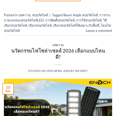
Posted in
บทความ
,
สปอร์ตไลท์
|
Tagged
Beam Angle สปอร์ตไลท์
,
การกระ
จายแสงของสปอร์ตไลท์LED
,
การติดตั้งสปอร์ตไลท์
,
การใช้สปอร์ตไลท์
,
วิธี
เลือกสปอร์ตไลท์
,
เลือกสปอร์ตไลท์
,
เลือกสปอร์ตไลท์ให้เหมาะกับพื้นที่
,
โคมไฟ
สปอร์ตไลท์
Leave a comment
บทความ
นวัตกรรมไฟโซล่าเซลล์ 2026 เลือกแบบไหน
ดี?
POSTED ON
10TH APRIL 2026
BY
RICHEST
10
Apr