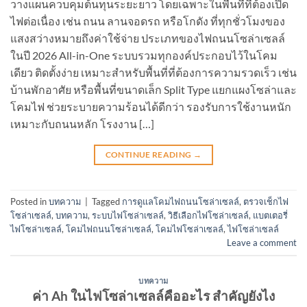
วางแผนควบคุมต้นทุนระยะยาว โดยเฉพาะในพื้นที่ที่ต้องเปิด
ไฟต่อเนื่อง เช่น ถนน ลานจอดรถ หรือโกดัง ที่ทุกชั่วโมงของ
แสงสว่างหมายถึงค่าใช้จ่าย ประเภทของไฟถนนโซล่าเซลล์
ในปี 2026 All-in-One ระบบรวมทุกองค์ประกอบไว้ในโคม
เดียว ติดตั้งง่าย เหมาะสำหรับพื้นที่ที่ต้องการความรวดเร็ว เช่น
บ้านพักอาศัย หรือพื้นที่ขนาดเล็ก Split Type แยกแผงโซล่าและ
โคมไฟ ช่วยระบายความร้อนได้ดีกว่า รองรับการใช้งานหนัก
เหมาะกับถนนหลัก โรงงาน […]
CONTINUE READING
→
Posted in
บทความ
|
Tagged
การดูแลโคมไฟถนนโซล่าเซลล์
,
ตรวจเช็กไฟ
โซล่าเซลล์
,
บทความ
,
ระบบไฟโซล่าเซลล์
,
วิธีเลือกไฟโซล่าเซลล์
,
แบตเตอรี่
ไฟโซล่าเซลล์
,
โคมไฟถนนโซล่าเซลล์
,
โคมไฟโซล่าเซลล์
,
ไฟโซล่าเซลล์
Leave a comment
บทความ
ค่า Ah ในไฟโซล่าเซลล์คืออะไร สำคัญยังไง