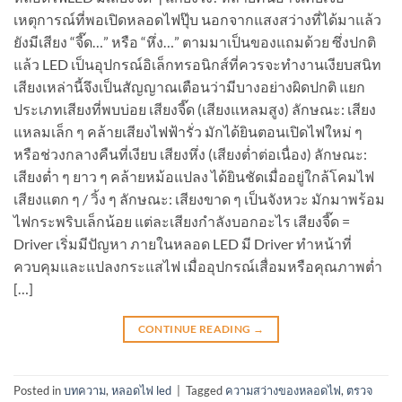
เหตุการณ์ที่พอเปิดหลอดไฟปุ๊บ นอกจากแสงสว่างที่ได้มาแล้ว
ยังมีเสียง “จี๊ด…” หรือ “หึ่ง…” ตามมาเป็นของแถมด้วย ซึ่งปกติ
แล้ว LED เป็นอุปกรณ์อิเล็กทรอนิกส์ที่ควรจะทำงานเงียบสนิท
เสียงเหล่านี้จึงเป็นสัญญาณเตือนว่ามีบางอย่างผิดปกติ แยก
ประเภทเสียงที่พบบ่อย เสียงจี๊ด (เสียงแหลมสูง) ลักษณะ: เสียง
แหลมเล็ก ๆ คล้ายเสียงไฟฟ้ารั่ว มักได้ยินตอนเปิดไฟใหม่ ๆ
หรือช่วงกลางคืนที่เงียบ เสียงหึ่ง (เสียงต่ำต่อเนื่อง) ลักษณะ:
เสียงต่ำ ๆ ยาว ๆ คล้ายหม้อแปลง ได้ยินชัดเมื่ออยู่ใกล้โคมไฟ
เสียงแตก ๆ / วิ้ง ๆ ลักษณะ: เสียงขาด ๆ เป็นจังหวะ มักมาพร้อม
ไฟกระพริบเล็กน้อย แต่ละเสียงกำลังบอกอะไร เสียงจี๊ด =
Driver เริ่มมีปัญหา ภายในหลอด LED มี Driver ทำหน้าที่
ควบคุมและแปลงกระแสไฟ เมื่ออุปกรณ์เสื่อมหรือคุณภาพต่ำ
[…]
CONTINUE READING
→
Posted in
บทความ
,
หลอดไฟ led
|
Tagged
ความสว่างของหลอดไฟ
,
ตรวจ