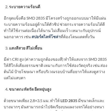
ระบายความร้อนดี
อีกจุดแข็งคือ SMD 2835 มีโครงสร้างถูกออกแบบมาให้มีแผ่น
ระบายความร้อนอยู่ด้านใต้ตัวชิป ช่วยกระจายความร้อนได้ดี
ทำให้ใช้งานต่อเนื่องได้นาน ไม่เสื่อมเร็ว เหมาะกับอุปกรณ์
นอกอาคาร เช่น
สปอร์ตไลท์โซล่า
ที่ต้องโดนแดดทั้งวัน
แสงสีสวย สีไม่เพี้ยน
มีค่า CRI สูง (ค่าความถูกต้องของสี) ทำให้แสงจาก SMD 2835
ให้สีใกล้เคียงธรรมชาติ เหมาะกับการใช้ส่องวัตถุจริง เช่น ส่อง
ต้นไม้ ป้ายโฆษณา หรือบริเวณรอบบ้านที่อยากให้แสงดูสว่าง
แต่ไม่แสบตา
ขนาดกะทัดรัด ยืดหยุ่นสูง
ด้วยขนาดเพียง 2.8×3.5 มม. ทำให้
LED 2835
มีขนาดเล็กและ
บางมากๆ มันสามารถนำไปจัดเรียงบนแผงวงจรได้อย่างหนา