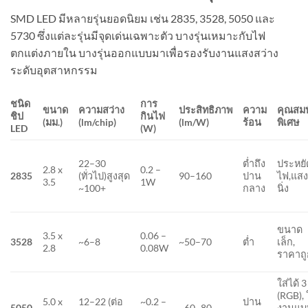
SMD LED มีหลายรุ่นยอดนิยม เช่น 2835, 3528, 5050 และ
5730 ซึ่งแต่ละรุ่นมีจุดเด่นเฉพาะตัว บางรุ่นเหมาะกับไฟ
ตกแต่งภายใน บางรุ่นออกแบบมาเพื่อรองรับงานแสงสว่าง
ระดับอุตสาหกรรม
ชนิด
การ
ขนาด
ความสว่าง
ประสิทธิภาพ
ความ
คุณสมบ
ชิป
กินไฟ
(มม.)
(lm/chip)
(lm/W)
ร้อน
พิเศษ
LED
(W)
22–30
ต่ำถึง
ประหยั
2.8 x
0.2 –
2835
(ทั่วไป)สูงสุด
90–160
ปาน
ไฟ,แส
3.5
1W
~100+
กลาง
นิ่ง
ขนาด
3.5 x
0.06 –
3528
~6–8
~50–70
ต่ำ
เล็ก,
2.8
0.08W
ราคาถู
ใส่ได้ 3
(RGB), 
5.0 x
12–22 (ต่อ
~0.2 –
ปาน
5050
~60–80
งานแบ