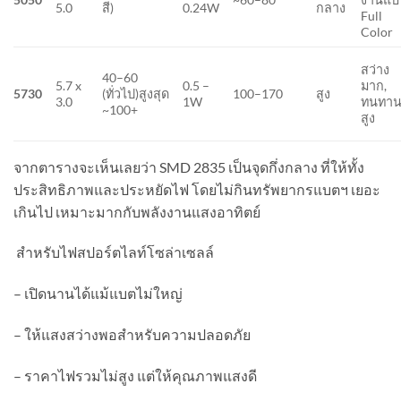
5.0
สี)
0.24W
กลาง
Full
Color
สว่าง
40–60
5.7 x
0.5 –
มาก,
5730
(ทั่วไป)สูงสุด
100–170
สูง
3.0
1W
ทนทา
~100+
สูง
จากตารางจะเห็นเลยว่า SMD 2835 เป็นจุดกึ่งกลาง ที่ให้ทั้ง
ประสิทธิภาพและประหยัดไฟ โดยไม่กินทรัพยากรแบตฯ เยอะ
เกินไป เหมาะมากกับพลังงานแสงอาทิตย์
สำหรับไฟสปอร์ตไลท์โซล่าเซลล์
– เปิดนานได้แม้แบตไม่ใหญ่
– ให้แสงสว่างพอสำหรับความปลอดภัย
– ราคาไฟรวมไม่สูง แต่ให้คุณภาพแสงดี