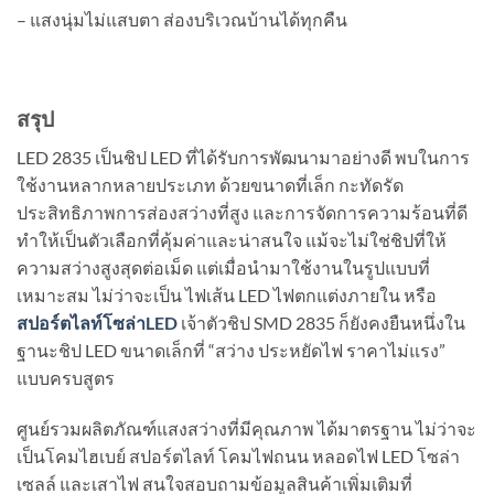
– แสงนุ่มไม่แสบตา ส่องบริเวณบ้านได้ทุกคืน
สรุป
LED 2835 เป็นชิป LED ที่ได้รับการพัฒนามาอย่างดี พบในการ
ใช้งานหลากหลายประเภท ด้วยขนาดที่เล็ก กะทัดรัด
ประสิทธิภาพการส่องสว่างที่สูง และการจัดการความร้อนที่ดี
ทำให้เป็นตัวเลือกที่คุ้มค่าและน่าสนใจ
แม้จะไม่ใช่ชิปที่ให้
ความสว่างสูงสุดต่อเม็ด แต่เมื่อนำมาใช้งานในรูปแบบที่
เหมาะสม ไม่ว่าจะเป็น ไฟเส้น LED ไฟตกแต่งภายใน หรือ
สปอร์ตไลท์โซล่าLED
เจ้าตัวชิป SMD 2835 ก็ยังคงยืนหนึ่งใน
ฐานะชิป LED ขนาดเล็กที่ “สว่าง ประหยัดไฟ ราคาไม่แรง”
แบบครบสูตร
ศูนย์รวมผลิตภัณฑ์แสงสว่างที่มีคุณภาพ ได้มาตรฐาน ไม่ว่าจะ
เป็นโคมไฮเบย์ สปอร์ตไลท์ โคมไฟถนน หลอดไฟ LED โซล่า
เซลล์ และเสาไฟ สนใจสอบถามข้อมูลสินค้าเพิ่มเติมที่