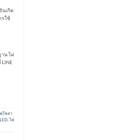
ันเกิด
ารใช้
ฐาน ไม่
่ LINE
ฟโซล่า
 LED
,
ไฟ