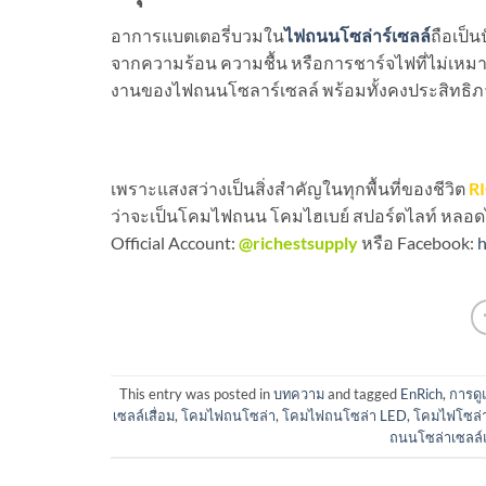
อาการแบตเตอรี่บวมใน
ไฟถนนโซล่าร์เซลล์
ถือเป็
จากความร้อน ความชื้น หรือการชาร์จไฟที่ไม่เหมาะ
งานของไฟถนนโซลาร์เซลล์ พร้อมทั้งคงประสิทธิ
เพราะแสงสว่างเป็นสิ่งสำคัญในทุกพื้นที่ของชีวิต
R
ว่าจะเป็นโคมไฟถนน โคมไฮเบย์ สปอร์ตไลท์ หลอดไฟ
Official Account:
@richestsupply
หรือ Facebook:
h
This entry was posted in
บทความ
and tagged
EnRich
,
การดู
เซลล์เสื่อม
,
โคมไฟถนโซล่า
,
โคมไฟถนโซล่า LED
,
โคมไฟโซล่
ถนนโซล่าเซลล