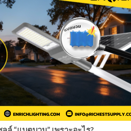
ลล์ “แบตบวม” เพราะอะไร?