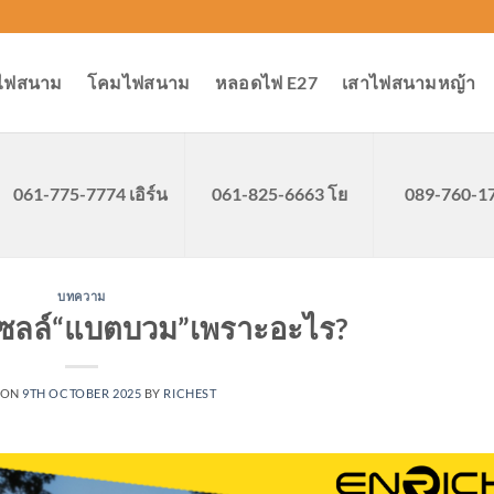
ไฟสนาม
โคมไฟสนาม
หลอดไฟ E27
เสาไฟสนามหญ้า
061-775-7774 เอิร์น
061-825-6663 โย
089-760-176
บทความ
ซลล์“แบตบวม”เพราะอะไร?
 ON
9TH OCTOBER 2025
BY
RICHEST