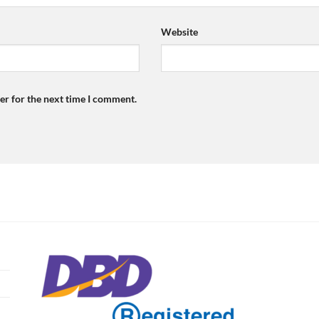
Website
er for the next time I comment.