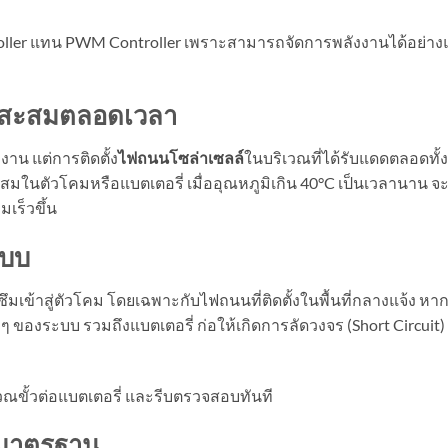
ller แทน PWM Controller เพราะสามารถจัดการพลังงานได้อย่าง
ร้อนสะสมตลอดเวลา
งาน แต่การติดตั้ง
ไฟถนนโซล่าเซลล์
ในบริเวณที่ได้รับแดดตลอดทั้ง
ตัวโคมหรือแบตเตอรี่ เมื่ออุณหภูมิเกิน 40°C เป็นเวลานาน จะเ
มเร็วขึ้น
ระบบ
ซึมเข้าสู่ตัวโคม โดยเฉพาะกับไฟถนนที่ติดตั้งในพื้นที่กลางแจ้ง หา
ๆ ของระบบ รวมถึงแบตเตอรี่ ก่อให้เกิดการลัดวงจร (Short Circuit) ท
วณขั้วต่อแบตเตอรี่ และรีบตรวจสอบทันที
ได้มาตรฐาน