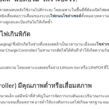
หลายคนพบหลังใช้งานไปสักระยะ โดยเฉพาะในพื้นที่ที่ต้องเปิดไฟต
่ยังเสี่ยงต่อการเสื่อมของระบบ
ไฟถนนโซล่าเซลล์
ทั้งหมด บทความน
างดูแลและป้องกันไม่ให้เกิดซ้ำ
ฟเกินพิกัด
ging) ซึ่งมักเกิดในช่วงที่แสงแดดจ้าเป็นเวลานาน เมื่อแผง
โซล่าเ
r Charge Controller) ไม่สามารถตัดไฟได้ทันที ทำให้เกิดความร้
แบตบวม โดยเฉพาะแบตเตอรี่อย่าง Lithium-Ion หรือ LiFePO4 ที่ไม
oller) มีคุณภาพต่ำหรือเสื่อมสภาพ
อบขนาดเล็ก แต่มีหน้าที่สำคัญในการจัดการแรงดันและปริมาณกระแส
ช้งานนานจนเสื่อมสภาพ อาจทำให้แรงดันกระแสไฟเกินมาตรฐาน จนเ