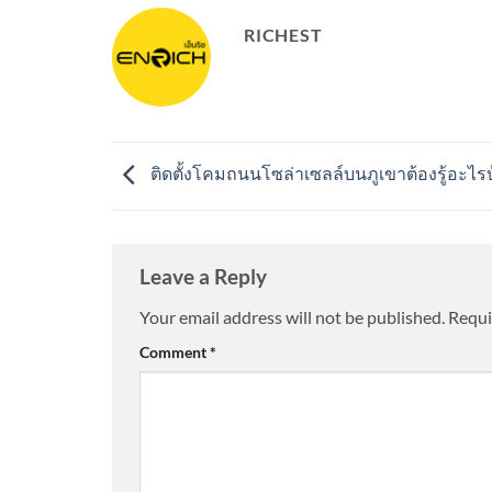
RICHEST
ติดตั้งโคมถนนโซล่าเซลล์บนภูเขาต้องรู้อะไรบ
Leave a Reply
Your email address will not be published.
Requi
Comment
*