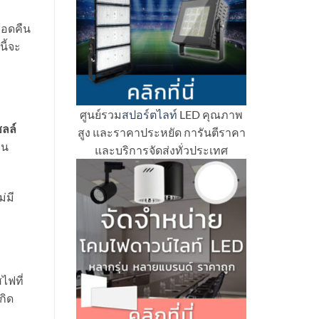
ลอดคืน
ี้จะ
ศูนย์รวม
สปอร์ตไลท์
LED คุณภาพ
ซลล์
สูง และราคาประหยัด การันตีราคา
อน
และบริการจัดส่งทั่วประเทศ
่มี
ไฟที่
กิด