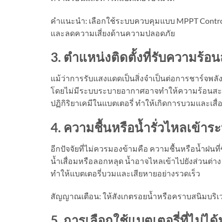
คำแนะนำ: เลือกใช้ระบบควบคุมแบบ MPPT Contro
และลดความเสี่ยงด้านความปลอดภัย
3. ตำแหน่งติดตั้งที่รับความ
แม้ว่าการรับแสงแดดเป็นสิ่งจำเป็นต่อการชาร์จพลัง
โดยไม่มีระบบระบายอากาศอาจทำให้ความร้อนสะสมใน
ปฏิกิริยาเคมีในแบตเตอรี่ ทำให้เกิดการบวมและเสื่อ
4. ความชื้นหรือน้ำรั่วไหลเข้า
อีกปัจจัยที่ไม่ควรมองข้ามคือ ความชื้นหรือน้ำฝนที่
น้ำเสื่อมหรือลอกหลุด น้ำอาจไหลเข้าไปยังส่วนต่าง 
ทำให้แบตเตอรี่บวมและเสียหายอย่างรวดเร็ว
สัญญาณเตือน: ให้สังเกตรอยน้ำหรือคราบสนิมบริเ
5. การเลือกใช้แบตเตอรี่ที่ไม่