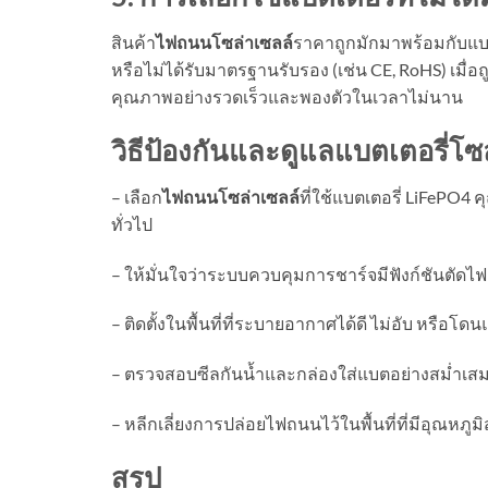
สินค้า
ไฟถนนโซล่าเซลล์
ราคาถูกมักมาพร้อมกับแบต
หรือไม่ได้รับมาตรฐานรับรอง (เช่น CE, RoHS) เมื
คุณภาพอย่างรวดเร็วและพองตัวในเวลาไม่นาน
วิธีป้องกันและดูแลแบตเตอรี่โซ
– เลือก
ไฟถนนโซล่าเซลล์
ที่ใช้แบตเตอรี่ LiFeP
ทั่วไป
– ให้มั่นใจว่าระบบควบคุมการชาร์จมีฟังก์ชันตัดไฟอ
– ติดตั้งในพื้นที่ที่ระบายอากาศได้ดี ไม่อับ ห
– ตรวจสอบซีลกันน้ำและกล่องใส่แบตอย่างสม่ำเสม
– หลีกเลี่ยงการปล่อยไฟถนนไว้ในพื้นที่ที่มีอุณหภูม
สรุป