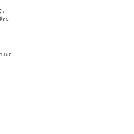
ล็ก
สื่อม
่าแบต