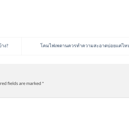
้าง?
โคมไฟเพดานควรทำความสะอาดบ่อยแค่ไห
red fields are marked
*