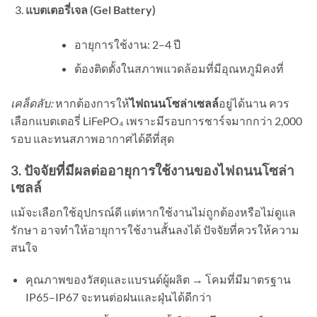
แบตเตอรี่เจล (Gel Battery)
อายุการใช้งาน: 2–4 ปี
ต้องติดตั้งในสภาพแวดล้อมที่มีอุณหภูมิคงที่
เคล็ดลับ:
หากต้องการให้
ไฟถนนโซล่าเซลล์
อยู่ได้นาน ควร
เลือกแบตเตอรี่ LiFePO₄ เพราะมีรอบการชาร์จมากกว่า 2,000
รอบ และทนสภาพอากาศได้ดีที่สุด
3. ปัจจัยที่มีผลต่ออายุการใช้งานของไฟถนนโซล่า
เซลล์
แม้จะเลือกใช้อุปกรณ์ดี แต่หากใช้งานไม่ถูกต้องหรือไม่ดูแล
รักษา อาจทำให้อายุการใช้งานสั้นลงได้ ปัจจัยที่ควรให้ความ
สนใจ
คุณภาพของวัสดุและแบรนด์ผู้ผลิต → โคมที่มีมาตรฐาน
IP65–IP67 จะทนต่อฝนและฝุ่นได้ดีกว่า