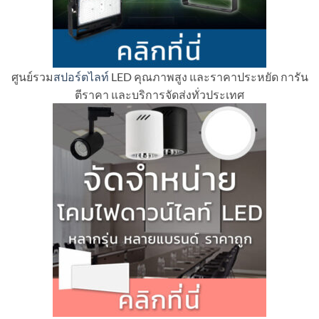
ศูนย์รวม
สปอร์ตไลท์
LED คุณภาพสูง และราคาประหยัด การัน
ตีราคา และบริการจัดส่งทั่วประเทศ