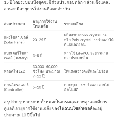
15 ปี โดยระบบหนึ่งชุดจะมีส่วนประกอบหลัก 4 ส่วน ซึ่งแต่ละ
ส่วนจะมีอายุการใช้งานที่แตกต่างกัน
อายุการใช้งาน
ส่วนประกอบ
รายละเอียด
โดยเฉลี่ย
ผลิตจาก Mono-crystalline
แผงโซล่าเซลล์
20–25 ปี
หรือ Poly-crystalline รับแสงได้
(Solar Panel)
ดีแม้แดดอ่อน
แบตเตอรี่โซล่า
หากใช้ LiFePO₄ จะยาวนาน
3–8 ปี
เซลล์ (Battery)
กว่าประเภทอื่น
30,000–50,000
หลอดไฟ LED
ชั่วโมง (ประมาณ
ให้แสงสว่างคงที่และไม่ร้อน
7–12 ปี)
คอนโทรลเลอร์
ควบคุมการชาร์จและจ่ายไฟ
5–10 ปี
(Controller)
อัตโนมัติ
สรุปง่ายๆ
:
หากระบบทั้งหมดเป็นเกรดคุณภาพสูงและมีการ
ดูแลดี อายุการใช้งานเฉลี่ยของ
ไฟถนนโซล่าเซลล์
จะอยู่
ประมาณ 10 ปีขึ้นไป