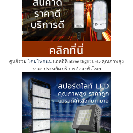
ศูนย์รวม
โคมไฟถนน
แอลอีดี Stree tlight LED คุณภาพสูง
ราคาประหยัด บริการจัดส่งทั่วไทย