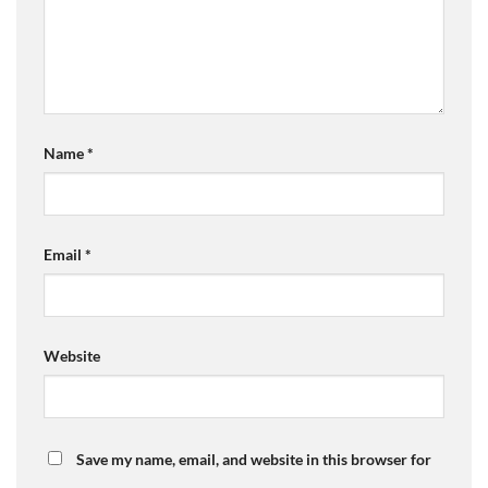
Name
*
Email
*
Website
Save my name, email, and website in this browser for