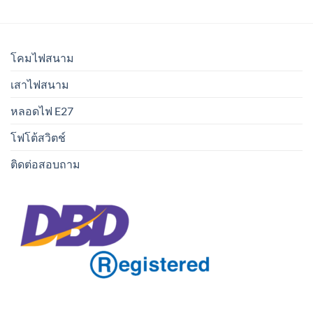
โคมไฟสนาม
เสาไฟสนาม
หลอดไฟ E27
โฟโต้สวิตช์
ติดต่อสอบถาม