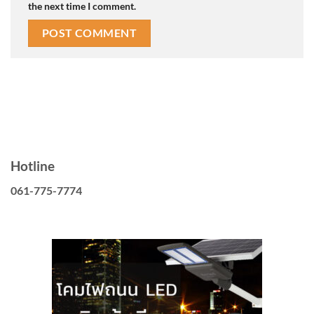
the next time I comment.
Hotline
061-775-7774