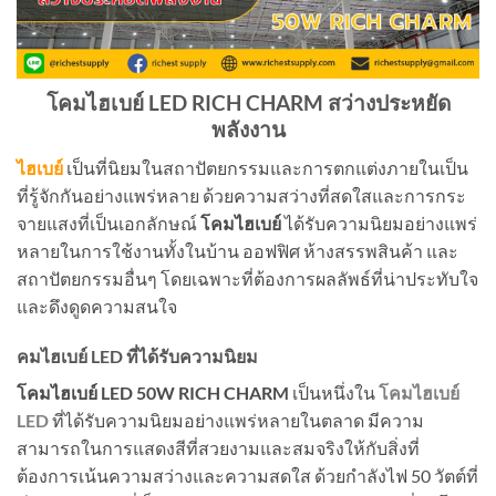
โคมไฮเบย์ LED RICH CHARM สว่างประหยัด
พลังงาน
ไฮเบย์
เป็นที่นิยมในสถาปัตยกรรมและการตกแต่งภายในเป็น
ที่รู้จักกันอย่างแพร่หลาย ด้วยความสว่างที่สดใสและการกระ
จายแสงที่เป็นเอกลักษณ์
โคมไฮเบย์
ได้รับความนิยมอย่างแพร่
หลายในการใช้งานทั้งในบ้าน ออฟฟิศ ห้างสรรพสินค้า และ
สถาปัตยกรรมอื่นๆ โดยเฉพาะที่ต้องการผลลัพธ์ที่น่าประทับใจ
และดึงดูดความสนใจ
คมไฮเบย์ LED ที่ได้รับความนิยม
โคมไฮเบย์ LED 50W RICH CHARM
เป็นหนึ่งใน
โคมไฮเบย์
LED
ที่ได้รับความนิยมอย่างแพร่หลายในตลาด มีความ
สามารถในการแสดงสีที่สวยงามและสมจริงให้กับสิ่งที่
ต้องการเน้นความสว่างและความสดใส ด้วยกำลังไฟ 50 วัตต์ที่