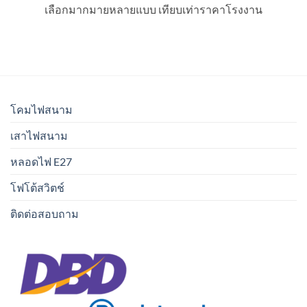
เลือกมากมายหลายแบบ เทียบเท่าราคาโรงงาน
โคมไฟสนาม
เสาไฟสนาม
หลอดไฟ E27
โฟโต้สวิตช์
ติดต่อสอบถาม