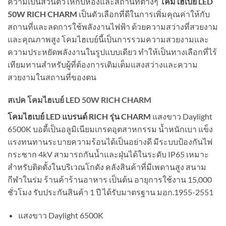
ความเป็นส่วนตัวให้กับห้องและสถานที่ต่างๆ
โคมไฮเบย์ LED
50W RICH CHARM
เป็นตัวเลือกที่ดีในการเพิ่มคุณค่าให้กับ
สถานที่และลดการใช้พลังงานไฟฟ้า ด้วยความสว่างที่สวยงาม
และคุณภาพสูง โคมไฮเบย์นี้เป็นการรวมความสวยงามและ
ความประหยัดพลังงานในรูปแบบเดียว ทำให้เป็นทางเลือกที่ไร้
เทียมทานสำหรับผู้ที่ต้องการเติมเต็มแสงสว่างและความ
สวยงามในสถานที่ของตน
สเปค โคมไฮเบย์ LED 50W RICH CHARM
โคมไฮเบย์ LED แบรนด์ RICH รุ่น CHARM
แสงขาว Daylight
6500K บอดี้เป็นอลูมิเนียมเกรดอุตสาหกรรม น้ำหนักเบา แข็ง
แรงทนทานระบายความร้อนได้เป็นอย่างดี มีระบบป้องกันไฟ
กระชาก 4kV สามารถกันน้ำและฝุ่นได้ในระดับ IP65 เหมาะ
สำหรับติดตั้งในบริเวณโกดัง คลังสินค้าที่มีเพดานสูง สนาม
กีฬาในร่ม ร้านค้าร้านอาหาร เป็นต้น อายุการใช้งาน 15,000
ชั่วโมง รับประกันสินค้า 1 ปี ได้รับมาตรฐาน มอก.1955-2551
แสงขาว Daylight 6500K