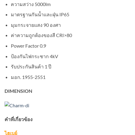
ความสว่าง 5000lm
มาตรฐานกันน้ำและฝุ่น IP65
มุมกระจายแสง 90 องศา
ค่าความถูกต้องของสี CRI>80
Power Factor 0.9
ป้องกันไฟกระชาก 4kV
รับประกันสินค้า 1 ปี
มอก. 1955-2551
DIMENSION
คำที่เกี่ยวข้อง
ไฮเบย์