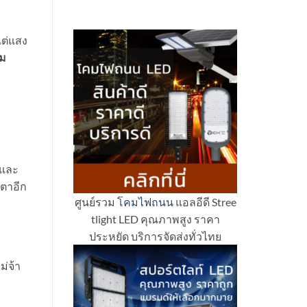
แต่แสง
ม
ืดและ
งตาอีก
ศูนย์รวม
โคมไฟถนน
แอลอีดี Stree
tlight LED คุณภาพสูง ราคา
ประหยัด บริการจัดส่งทั่วไทย
ม่จ้า