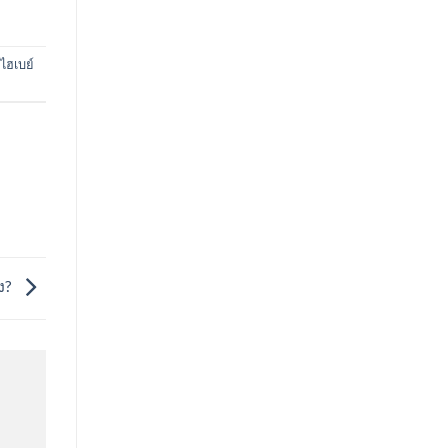
ไฮเบย์
ง?