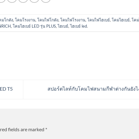
คมโกดัง
,
โคมโรงงาน
,
โคมไฟโกดัง
,
โคมไฟโรงงาน
,
โคมไฟไฮเบย์
,
โคมไฮเบย์
,
โคม
NRICH
,
โคมไฮเบย์ LED รุ่น PLUS
,
ไฮเบย์
,
ไฮเบย์ led
.
 LED T5
สปอร์ตไลท์กับโคมไฟสนามกีฬาต่างกันยังไ
red fields are marked
*