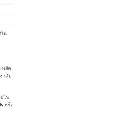
้ใน
ะหยัด
องกลับ
โคมไฟ
ly
หรือ