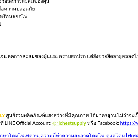
ะช่วยลดการสะสมของฝุ่น
พื่อความปลอดภัย
ไฟหรือหลอดไฟ
ฟ
ชัดเจน ลดการสะสมของฝุ่นและคราบสกปรก แต่ยังช่วยยืดอายุหลอด
LY
ศูนย์รวมผลิตภัณฑ์แสงสว่างที่มีคุณภาพ ได้มาตรฐาน ไม่ว่าจ
่ LINE Official Account:
@richestsupply
หรือ Facebook:
https:/
รักษาโคมไฟเพดาน
,
ความถี่ทำความสะอาดโคมไฟ
,
ดูแลโคมไฟเพ