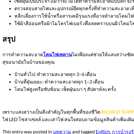
เช็ดฝุ่นเป็นประจำ แม้ว่าจะไม่ได้ทำความสะอาดแบบลึก จ
ตรวจสอบสายไฟและอุปกรณ์ยึดทุกครั้งที่ทำความสะอาด เ
หลีกเลี่ยงการใช้น้ำหรือสารเคมีรุนแรงที่อาจทำลายโคม
ใช้ผ้าสีอ่อนหรือผ้าไมโครไฟเบอร์ เพื่อลดคราบบนผิวโคมไ
สรุป
การทำความสะอาด
โคมไฟเพดาน
ไม่เพียงแต่ช่วยให้แสงสว่าง
สุขอนามัยในบ้านของคุณ
บ้านทั่วไป: ทำความสะอาดทุก 3–6 เดือน
บ้านที่ฝุ่นเยอะ: ทำความสะอาดทุก 1–2 เดือน
โคมไฟสูงหรือซับซ้อน: เช็ดฝุ่นเบา ๆ สัปดาห์ละครั้ง
เพราะแสงสว่างเป็นสิ่งสำคัญในทุกพื้นที่ของชีวิต
RICHEST SUPP
ไฟ LED โซล่าเซลล์ และเสาไฟ สนใจสอบถามข้อมูลสินค้าเพิ่มเติมที
This entry was posted in
บทความ
and tagged
EnRich
,
การบำรุง