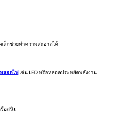
าดเล็กช่วยทำความสะอาดได้
หลอดไฟ
เช่น LED หรือหลอดประหยัดพลังงาน
รือสนิม