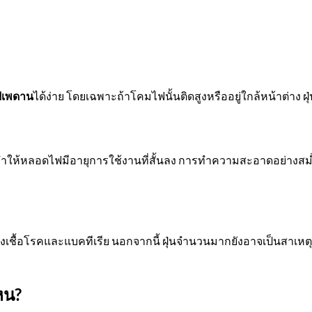
เพดาน
ได้ง่าย โดยเฉพาะถ้าโคมไฟนั้นติดสูงหรืออยู่ใกล้หน้าต่าง
จทำให้หลอดไฟมีอายุการใช้งานที่สั้นลง การทำความสะอาดอย่างส
งเชื้อโรคและแบคทีเรีย นอกจากนี้ ฝุ่นจำนวนมากยังอาจเป็นสาเ
หน?