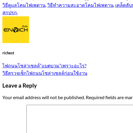
วิธีดูแลโคมไฟเพดาน
,
วิธีทำความสะอาดโคมไฟเพดาน
,
เคล็ดล
สกปรก
.
richest
ไฟถนนโซล่าเซลล์“แบตบวม”เพราะอะไร?
วิธีตรวจเช็กไฟถนนโซล่าเซลล์ก่อนใช้งาน
Leave a Reply
Your email address will not be published.
Required fields are ma