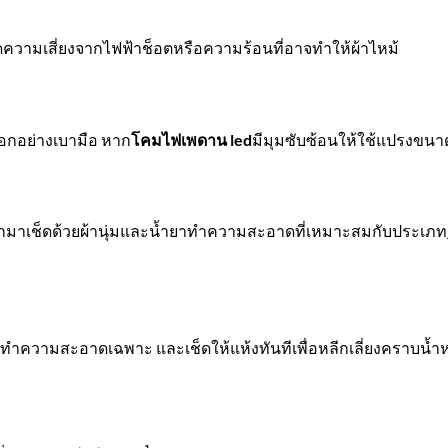
ามเสี่ยงจากไฟฟ้าช็อตหรือความร้อนที่อาจทำให้ผ้าไหม้
ออกอย่างเบามือ หาก
โคมไฟเพดาน led
มีมุมซับซ้อนให้ใช้แปรงขน
ช็ดด้วยผ้านุ่มและน้ำยาทำความสะอาดที่เหมาะสมกับประเภท
ำความสะอาดเฉพาะ และเช็ดให้แห้งทันทีเพื่อหลีกเลี่ยงคราบน้ำห