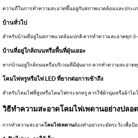
ความถี่ในการทำความสะอาดขึ้นอยู่กับสภาพแวดล้อมและประเ
บ้านทั่วไป
สำหรับบ้านที่อยู่ในสภาพแวดล้อมปกติ ควรทำความสะอาดทุก 3–6
บ้านที่อยู่ใกล้ถนนหรือพื้นที่ฝุ่นเยอะ
หากบ้านอยู่ใกล้ถนนหรือบริเวณที่มีฝุ่นมาก ควรทำความสะอาดทุก
โคมไฟหรูหรือไฟ LED ที่ยากต่อการเข้าถึง
สำหรับโคมไฟที่สูงหรือโคมไฟกระจกหรู ควรใช้ผ้านุ่มหรือผ้าไม
วิธีทำความสะอาดโคมไฟเพดานอย่างปลอด
การทำความสะอาด
โคมไฟเพดาน
ต้องทำอย่างระมัดระวัง เพื่อป้