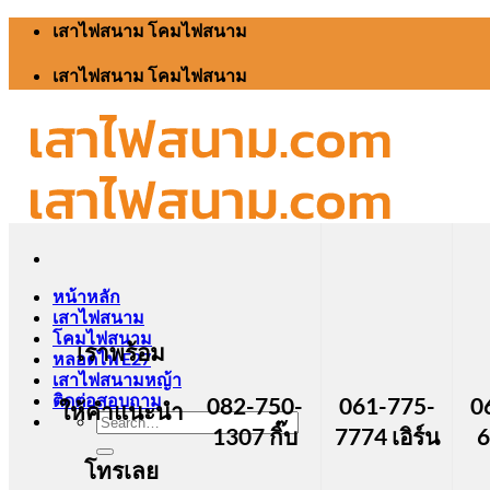
Skip
เสาไฟสนาม โคมไฟสนาม
to
content
เสาไฟสนาม โคมไฟสนาม
หน้าหลัก
เสาไฟสนาม
โคมไฟสนาม
เราพร้อม
หลอดไฟ E27
เสาไฟสนามหญ้า
ติดต่อสอบถาม
082-750-
061-775-
0
ให้คำแนะนำ
Search
1307 กิ๊บ
7774 เอิร์น
6
for:
โทรเลย