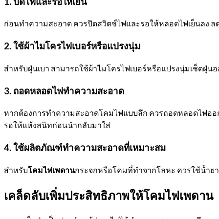
1. ปิดไฟและรอให้เย็น
ก่อนทำความสะอาด ควรปิดสวิตช์ไฟและรอให้หลอดไฟเย็นลง ลดคว
2. ใช้ผ้าไมโครไฟเบอร์หรือแปรงนุ่ม
สำหรับฝุ่นเบา สามารถใช้ผ้าไมโครไฟเบอร์หรือแปรงนุ่มเช็ดฝุ่น
3. ถอดหลอดไฟทำความสะอาด
หากต้องการทำความสะอาดโคมไฟแบบลึก ควรถอดหลอดไฟออกมาเ
รอให้แห้งสนิทก่อนนำกลับมาใส่
4. ใช้ผลิตภัณฑ์ทำความสะอาดที่เหมาะสม
สำหรับ
โคมไฟเพดาน
กระจกหรือโคมที่ทำจากโลหะ ควรใช้น้ำยาท
เคล็ดลับเพิ่มประสิทธิภาพให้โคมไฟเพดาน