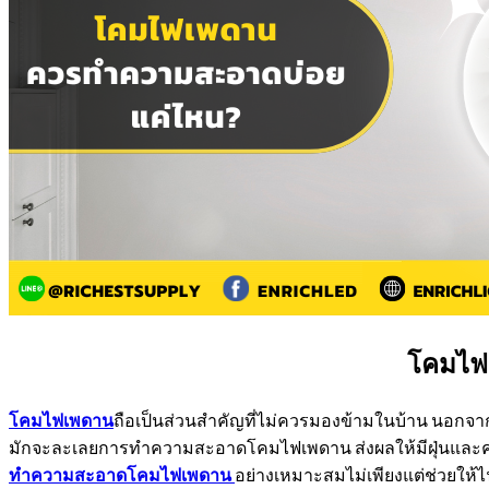
โคมไฟ
โคมไฟเพดาน
ถือเป็นส่วนสำคัญที่ไม่ควรมองข้ามในบ้าน นอกจา
มักจะละเลยการทำความสะอาดโคมไฟเพดาน ส่งผลให้มีฝุ่นและค
ทำความสะอาดโคมไฟเพดาน
อย่างเหมาะสมไม่เพียงแต่ช่วยให้ไ