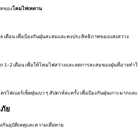
ภทของ
โคมไฟเพดาน
 เดือน เพื่อป้องกันฝุ่นสะสมและคงประสิทธิภาพของแสงสว่าง
 1–2 เดือน เพื่อให้โคมไฟสว่างและลดการสะสมของฝุ่นที่อาจทำให้
โครไฟเบอร์เช็ดฝุ่นเบา ๆ สัปดาห์ละครั้ง เพื่อป้องกันฝุ่นเกาะ
ภัย
องกันอุบัติเหตุและความเสียหาย