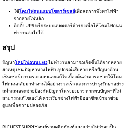
ใช้
โคมไฟถนนแบบโซลาร์เซลล์
เพื่อลดการพึ่งพาไฟฟ้า
จากสายไฟหลัก
ติดตั้ง UPS หรือระบบแบตเตอรี่สำรองเพื่อให้โคมไฟถนน
ทำงานต่อไปได้
สรุป
ปัญหา
โคมไฟถนน LED
ไม่ทำงานสามารถเกิดขึ้นได้จากหลาย
สาเหตุ เช่น ปัญหาทางไฟฟ้า อุปกรณ์เสียหาย หรือปัญหาด้าน
เซ็นเซอร์ การตรวจสอบและแก้ไขเบื้องต้นสามารถช่วยให้โคม
ไฟถนนกลับมาทำงานได้อย่างรวดเร็ว และการบำรุงรักษาอย่าง
สม่ำเสมอจะช่วยป้องกันปัญหาในระยะยาว หากพบปัญหาที่ไม่
สามารถแก้ไขเองได้ ควรเรียกช่างไฟฟ้ามืออาชีพเข้ามาช่วย
ดูแลเพื่อความปลอดภัย
RICHEST SUPPLY ศูนย์รวมผลิตภัณฑ์แสงสว่างไม่ว่าจะเป็น