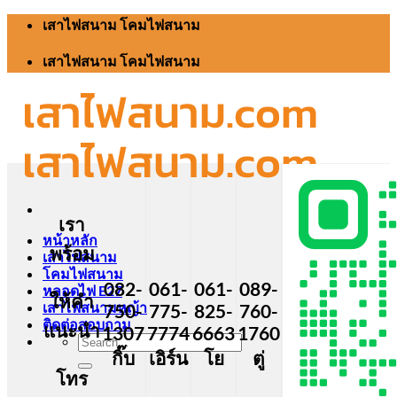
Skip
เสาไฟสนาม โคมไฟสนาม
to
content
เสาไฟสนาม โคมไฟสนาม
เรา
หน้าหลัก
พร้อม
เสาไฟสนาม
โคมไฟสนาม
082-
061-
061-
089-
หลอดไฟ E27
ให้คำ
เสาไฟสนามหญ้า
750-
775-
825-
760-
ติดต่อสอบถาม
แนะนำ
1307
7774
6663
1760
Search
กิ๊บ
เอิร์น
โย
ตู่
for:
โทร