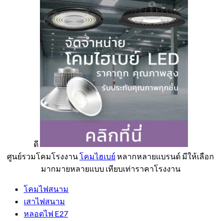
ดี
ศูนย์รวมโคมโรงงาน
โคมไฮเบย์
หลากหลายแบรนด์ มีให้เลือก
มากมายหลายแบบ เทียบเท่าราคาโรงงาน
โคมไฟสนาม
เสาไฟสนาม
หลอดไฟ E27