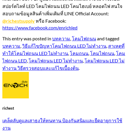
สปอร์ตไลท์ LED โคมไฟถนน LED โคมไฮเบย์ หลอดไฟ สนใจ
สอบถามข้อมูลสินค้าเพิ่มเติมที่ LINE Official Account:
@richestsupply
หรือ Facebook:
https://www.facebook.com/enrichled
This entry was posted in
บทความ
,
โคมไฟถนน
and tagged
บทความ
,
วิธีแก้ไขปัญหาโคมไฟถนน LED ไม่ทำงาน
,
สาเหตุที่
ทำให้โคมไฟถนน LED ไม่ทำงาน
,
โคมถนน
,
โคมไฟถนน
,
โคม
ไฟถนน LED
,
โคมไฟถนน LED ไม่ทำงาน
,
โคมไฟถนน LED ไม่
ทำงาน วิธีตรวจสอบและแก้ไขเบื้องต้น
.
richest
เคล็ดลับดูแลเสาธงให้ทนทาน ป้องกันสนิมและยืดอายุการใช้
งาน