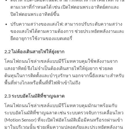
ตามเวลาที่กำหนดได้ เช่น เปิดไฟตอนพระอาทิตย์ตกและ
ปิดไฟตอนพระอาทิตย์ขึ้น
ปรับความสว่างของแสงไฟ: สามารถปรับระดับความสว่าง
ของแสงไฟได้ตามความต้องการ ช่วยประหยัดพลังงานและ
ยืดอายุการใช้งานของแบตเตอรี่
2.2 ไม่ต้องเดินสายไฟให้ยุ่งยาก
โคมไฟถนนโซล่าเซลล์แบบมีรีโมทควบคุมใช้พลังงานจาก
แสงอาทิตย์ จึงไม่จำเป็นต้องเดินสายไฟให้ยุ่งยาก ช่วยลด
ต้นทุนในการติดตั้งและบำรุงรักษา นอกจากนี้ยังเหมาะสำหรับ
พื้นที่ห่างไกลหรือพื้นที่ที่ไฟฟ้าเข้าไม่ถึง
2.3 ระบบอัตโนมัติที่ชาญฉลาด
โคมไฟถนนโซล่าเซลล์แบบมีรีโมทควบคุมมักมาพร้อมกับ
ระบบอัตโนมัติที่ชาญฉลาด เช่น ระบบตรวจจับการเคลื่อนไหว
(Motion Sensor) ที่จะเปิดไฟอัตโนมัติเมื่อมีคนหรือรถผ่านเข้า
มาในบริเวณนั้น ช่วยเพิ่มความปลอดภัยและประหยัดพลังงาน