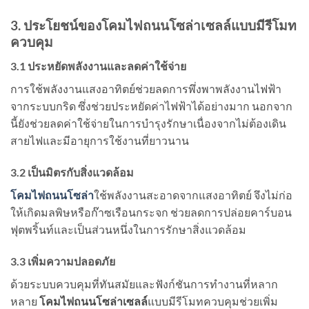
3. ประโยชน์ของโคมไฟถนนโซล่าเซลล์แบบมีรีโมท
ควบคุม
3.1 ประหยัดพลังงานและลดค่าใช้จ่าย
การใช้พลังงานแสงอาทิตย์ช่วยลดการพึ่งพาพลังงานไฟฟ้า
จากระบบกริด ซึ่งช่วยประหยัดค่าไฟฟ้าได้อย่างมาก นอกจาก
นี้ยังช่วยลดค่าใช้จ่ายในการบำรุงรักษาเนื่องจากไม่ต้องเดิน
สายไฟและมีอายุการใช้งานที่ยาวนาน
3.2 เป็นมิตรกับสิ่งแวดล้อม
โคมไฟถนนโซล่า
ใช้พลังงานสะอาดจากแสงอาทิตย์ จึงไม่ก่อ
ให้เกิดมลพิษหรือก๊าซเรือนกระจก ช่วยลดการปล่อยคาร์บอน
ฟุตพริ้นท์และเป็นส่วนหนึ่งในการรักษาสิ่งแวดล้อม
3.3 เพิ่มความปลอดภัย
ด้วยระบบควบคุมที่ทันสมัยและฟังก์ชันการทำงานที่หลาก
หลาย
โคมไฟถนนโซล่าเซลล์
แบบมีรีโมทควบคุมช่วยเพิ่ม