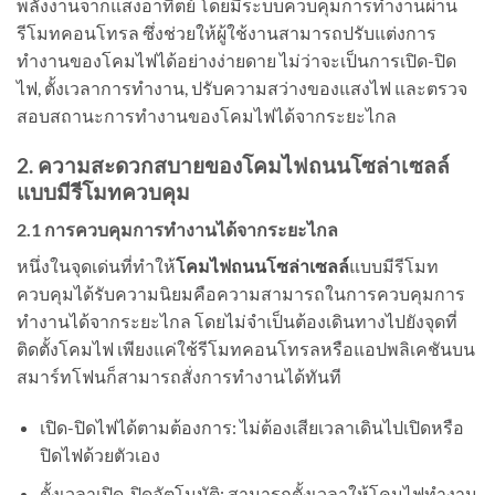
พลังงานจากแสงอาทิตย์ โดยมีระบบควบคุมการทำงานผ่าน
รีโมทคอนโทรล ซึ่งช่วยให้ผู้ใช้งานสามารถปรับแต่งการ
ทำงานของโคมไฟได้อย่างง่ายดาย ไม่ว่าจะเป็นการเปิด-ปิด
ไฟ, ตั้งเวลาการทำงาน, ปรับความสว่างของแสงไฟ และตรวจ
สอบสถานะการทำงานของโคมไฟได้จากระยะไกล
2. ความสะดวกสบายของโคมไฟถนนโซล่าเซลล์
แบบมีรีโมทควบคุม
2.1 การควบคุมการทำงานได้จากระยะไกล
หนึ่งในจุดเด่นที่ทำให้
โคมไฟถนนโซล่าเซลล์
แบบมีรีโมท
ควบคุมได้รับความนิยมคือความสามารถในการควบคุมการ
ทำงานได้จากระยะไกล โดยไม่จำเป็นต้องเดินทางไปยังจุดที่
ติดตั้งโคมไฟ เพียงแค่ใช้รีโมทคอนโทรลหรือแอปพลิเคชันบน
สมาร์ทโฟนก็สามารถสั่งการทำงานได้ทันที
เปิด-ปิดไฟได้ตามต้องการ: ไม่ต้องเสียเวลาเดินไปเปิดหรือ
ปิดไฟด้วยตัวเอง
ตั้งเวลาเปิด-ปิดอัตโนมัติ: สามารถตั้งเวลาให้โคมไฟทำงาน