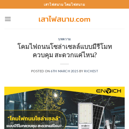
Skip
เสาไฟสนาม โคมไฟสนาม
to
content
บทความ
โคมไฟถนนโซล่าเซลล์แบบมีรีโมท
ควบคุม สะดวกแค่ไหน?
POSTED ON
6TH MARCH 2025
BY
RICHEST