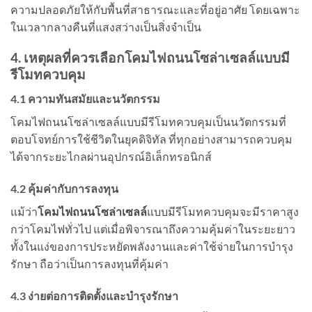
ความปลอดภัยให้กับพื้นที่สาธารณะและที่อยู่อาศัย โดยเฉพาะ
ในเวลากลางคืนที่แสงสว่างเป็นสิ่งจำเป็น
4. เหตุผลที่ควรเลือกโคมไฟถนนโซล่าเซลล์แบบมี
รีโมทควบคุม
4.1 ความทันสมัยและนวัตกรรม
โคมไฟถนนโซล่าเซลล์แบบมีรีโมทควบคุมเป็นนวัตกรรมที่
ตอบโจทย์การใช้ชีวิตในยุคดิจิทัล ที่ทุกอย่างสามารถควบคุม
ได้จากระยะไกลผ่านอุปกรณ์อิเล็กทรอนิกส์
4.2 คุ้มค่ากับการลงทุน
แม้ว่า
โคมไฟถนนโซล่าเซลล์
แบบมีรีโมทควบคุมจะมีราคาสูง
กว่าโคมไฟทั่วไป แต่เมื่อพิจารณาถึงความคุ้มค่าในระยะยาว
ทั้งในแง่ของการประหยัดพลังงานและค่าใช้จ่ายในการบำรุง
รักษา ถือว่าเป็นการลงทุนที่คุ้มค่า
4.3 ง่ายต่อการติดตั้งและบำรุงรักษา