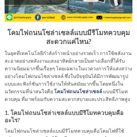
โคมไฟถนนโซล่าเซลล์แบบมีรีโมทควบคุม
สะดวกแค่ไหน?
ในยุคที่เทคโนโลยีกำลังก้าวหน้าอย่างรวดเร็ว การใช้พลังงาน
สะอาดอย่างพลังงานแสงอาทิตย์กลายเป็นทางเลือกที่ได้รับ
ความนิยมมากขึ้นเรื่อยๆ โดยเฉพาะในแวดวงการให้แสงสว่าง
อย่างโคมไฟถนนโซล่าเซลล์ ซึ่งในปัจจุบันได้มีการพัฒนารูป
แบบและฟังก์ชันการใช้งานให้ทันสมัยมากขึ้น โดยหนึ่งใน
นวัตกรรมที่น่าสนใจคือ
โคมไฟถนนโซล่าเซลล์
แบบมีรีโมท
ควบคุม ที่มาพร้อมกับความสะดวกสบายและประสิทธิภาพสูง
1. โคมไฟถนนโซล่าเซลล์แบบมีรีโมทควบคุมคือ
อะไร?
โคมไฟถนนโซล่าเซลล์แบบมีรีโมทควบคุมคือโคมไฟที่ใช้