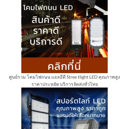
ศูนย์รวม
โคมไฟถนน
แอลอีดี Stree tlight LED คุณภาพสูง
ราคาประหยัด บริการจัดส่งทั่วไทย