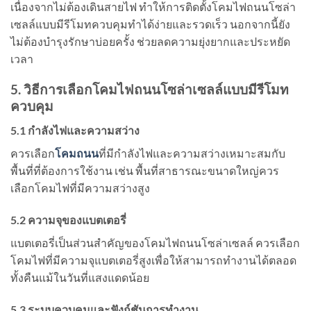
เนื่องจากไม่ต้องเดินสายไฟ ทำให้การติดตั้งโคมไฟถนนโซล่า
เซลล์แบบมีรีโมทควบคุมทำได้ง่ายและรวดเร็ว นอกจากนี้ยัง
ไม่ต้องบำรุงรักษาบ่อยครั้ง ช่วยลดความยุ่งยากและประหยัด
เวลา
5. วิธีการเลือกโคมไฟถนนโซล่าเซลล์แบบมีรีโมท
ควบคุม
5.1 กำลังไฟและความสว่าง
ควรเลือก
โคมถนน
ที่มีกำลังไฟและความสว่างเหมาะสมกับ
พื้นที่ที่ต้องการใช้งาน เช่น พื้นที่สาธารณะขนาดใหญ่ควร
เลือกโคมไฟที่มีความสว่างสูง
5.2 ความจุของแบตเตอรี่
แบตเตอรี่เป็นส่วนสำคัญของโคมไฟถนนโซล่าเซลล์ ควรเลือก
โคมไฟที่มีความจุแบตเตอรี่สูงเพื่อให้สามารถทำงานได้ตลอด
ทั้งคืนแม้ในวันที่แสงแดดน้อย
5.3 ระบบควบคุมและฟังก์ชันการทำงาน