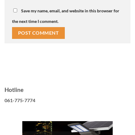
Save my name, email, and website in this browser for
the next time I comment.
Hotline
061-775-7774