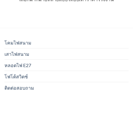
โคมไฟสนาม
เสาไฟสนาม
หลอดไฟ E27
โฟโต้สวิตช์
ติดต่อสอบถาม