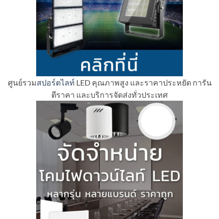
ศูนย์รวม
สปอร์ตไลท์
LED คุณภาพสูง และราคาประหยัด การัน
ตีราคา และบริการจัดส่งทั่วประเทศ