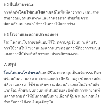
6.2 พื้นที่สาธารณะ
การติดตั้ง
โคมไฟถนนโซล่าเซลล์
ในพื้นที่สาธารณะ เช่น สวน
สาธารณะ, ถนนหนทาง และลานจอดรถ ช่วยเพิ่มความ
ปลอดภัยและลดค่าใช้จ่ายในการให้แสงสว่าง
6.3 โรงงานและสถานประกอบการ
โคมไฟถนนโซล่าเซลล์แบบมีรีโมทควบคุมยังเหมาะสำหรับ
การใช้งานในโรงงานและสถานประกอบการ ที่ต้องการระบบ
แสงสว่างที่มีประสิทธิภาพและประหยัดพลังงาน
7. สรุป
โคมไฟถนนโซล่าเซลล์
แบบมีรีโมทควบคุมเป็นนวัตกรรมที่มา
พร้อมกับความสะดวกสบายและประสิทธิภาพสูง ช่วยประหยัด
พลังงานและค่าใช้จ่าย เพิ่มความปลอดภัย และเป็นมิตรกับสิ่ง
แวดล้อม ด้วยระบบควบคุมที่ทันสมัยและฟังก์ชันการทำงานที่
หลากหลาย ทำให้มันกลายเป็นทางเลือกที่คุ้มค่าและน่าสนใจ
สำหรับการใช้งานในยุคปัจจุบัน