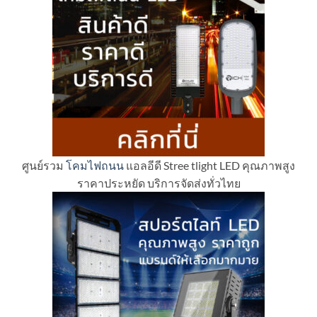
ศูนย์รวม
โคมไฟถนน
แอลอีดี Stree tlight LED คุณภาพสูง
ราคาประหยัด บริการจัดส่งทั่วไทย