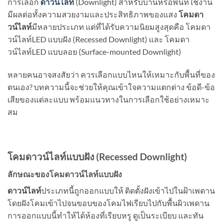
การเลือก
ดาวน์ไลท์
(Downlight) สำหรับบ้านหรือพื้นที่ใช้งาน
มีผลต่อทั้งความสวยงามและประสิทธิภาพของแสง
โคมดา
วน์ไลท์
มีหลายประเภท แต่ที่ได้รับความนิยมสูงสุดคือ โคมดา
วน์ไลท์LED แบบฝัง (Recessed Downlight) และ โคมดา
วน์ไลท์LED แบบลอย (Surface-mounted Downlight)
หลายคนอาจสงสัยว่า ควรเลือกแบบไหนให้เหมาะกับพื้นที่ของ
ตนเอง? บทความนี้จะช่วยให้คุณเข้าใจความแตกต่าง ข้อดี-ข้อ
เสียของแต่ละแบบ พร้อมแนวทางในการเลือกใช้อย่างเหมาะ
สม
โคมดาวน์ไลท์แบบฝัง (Recessed Downlight)
ลักษณะของโคมดาวน์ไลท์แบบฝัง
ดาวน์ไลท์
ประเภทนี้ถูกออกแบบให้ ติดตั้งฝังเข้าไปในฝ้าเพดาน
โดยฝังโคมเข้าไปจนขอบของโคมไฟเรียบไปกับพื้นผิวเพดาน
การออกแบบนี้ทำให้ได้ห้องที่เรียบหรู ดูเป็นระเบียบ และทัน