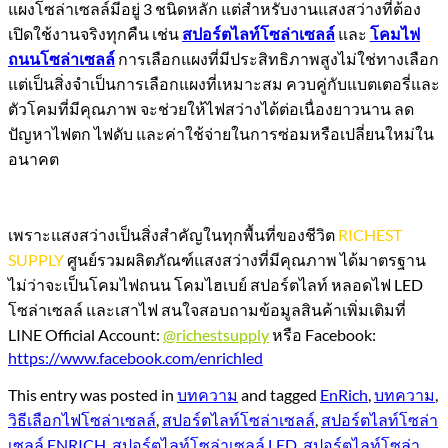
แผงโซล่าเซลล์มีอยู่ 3 ชนิดหลัก แต่สำหรับงานแสงสว่างที่ต้อง
เปิดใช้งานจริงทุกคืน เช่น
และ
สปอร์ตไลท์โซล่าเซลล์
โคมไฟ
การเลือกแผงที่มีประสิทธิภาพสูงไม่ใช่ทางเลือก
ถนนโซล่าเซลล์
แต่เป็นสิ่งจำเป็น
การเลือกแผงที่เหมาะสม ควบคู่กับแบตเตอรี่และ
ตัวโคมที่มีคุณภาพ จะช่วยให้ไฟสว่างได้ต่อเนื่องยาวนาน ลด
ปัญหาไฟตก ไฟดับ และค่าใช้จ่ายในการซ่อมหรือเปลี่ยนใหม่ใน
อนาคต
เพราะแสงสว่างเป็นสิ่งสำคัญในทุกพื้นที่ของชีวิต
RICHEST
SUPPLY
ศูนย์รวมผลิตภัณฑ์แสงสว่างที่มีคุณภาพ ได้มาตรฐาน
ไม่ว่าจะเป็นโคมไฟถนน โคมไฮเบย์ สปอร์ตไลท์ หลอดไฟ LED
โซล่าเซลล์ และเสาไฟ สนใจสอบถามข้อมูลสินค้าเพิ่มเติมที่
LINE Official Account:
@richestsupply
หรือ Facebook:
https://www.facebook.com/enrichled
This entry was posted in
บทความ
and tagged
EnRich
,
บทความ
,
วิธีเลือกไฟโซล่าเซลล์
,
สปอร์ตไลท์โซล่าเซลล์
,
สปอร์ตไลท์โซล่า
เซลล์ ENRICH
,
สปอร์ตไลท์โซล่าเซลล์ LED
,
สปอร์ตไลท์โซล่า