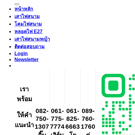
for:
หน้าหลัก
เสาไฟสนาม
โคมไฟสนาม
หลอดไฟ E27
เสาไฟสนามหญ้า
ติดต่อสอบถาม
Login
Newsletter
เรา
พร้อม
082-
061-
061-
089-
ให้คำ
750-
775-
825-
760-
แนะนำ
1307
7774
6663
1760