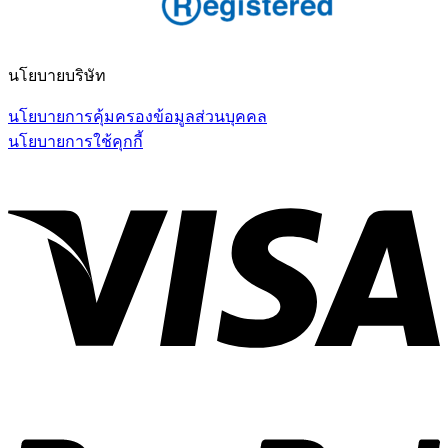
นโยบายบริษัท
นโยบายการคุ้มครองข้อมูลส่วนบุคคล
นโยบายการใช้คุกกี้
V
P