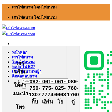
Skip
เสาไฟสนาม โคมไฟสนาม
to
content
เสาไฟสนาม โคมไฟสนาม
หน้าหลัก
เสาไฟสนาม
โคมไฟสนาม
เรา
หลอดไฟ E27
พร้อม
เสาไฟสนามหญ้า
ติดต่อสอบถาม
Search
082-
061-
061-
089-
ให้คำ
for:
750-
775-
825-
760-
แนะนำ
1307
7774
6663
1760
กิ๊บ
เอิร์น
โย
ตู่
โทร