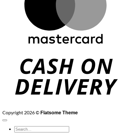
C
D
Copyright 2026 ©
Flatsome Theme
Search