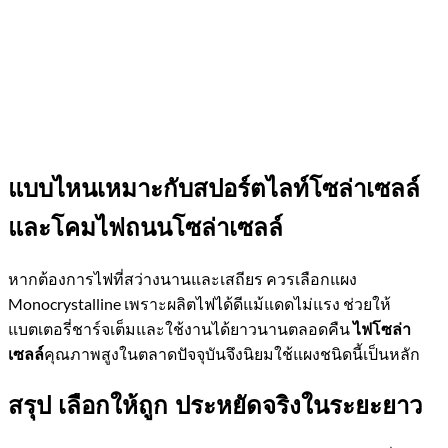
แบบไหนเหมาะกับสปอร์ตไลท์โซล่าเซลล์
และโคมไฟถนนโซล่าเซลล์
หากต้องการไฟที่สว่างนานและเสถียร ควรเลือกแผง
Monocrystalline
เพราะผลิตไฟได้ดีแม้แดดไม่แรง ช่วยให้
แบตเตอรี่ชาร์จเต็มและใช้งานได้ยาวนานตลอดคืน
ไฟโซล่า
คุณภาพสูงในตลาดปัจจุบันจึงนิยมใช้แผงชนิดนี้เป็นหลัก
เซลล์
สรุป เลือกให้ถูก ประหยัดจริงในระยะยาว