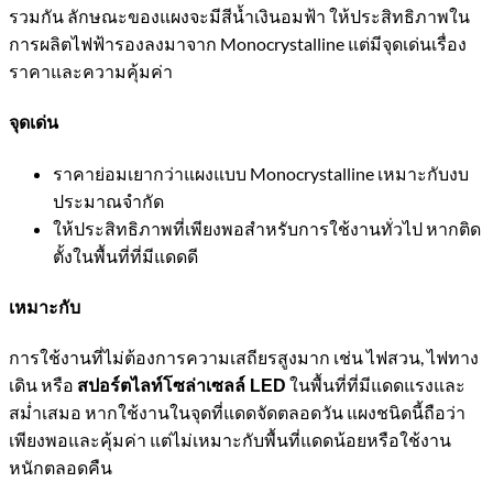
รวมกัน ลักษณะของแผงจะมีสีน้ำเงินอมฟ้า ให้ประสิทธิภาพใน
การผลิตไฟฟ้ารองลงมาจาก Monocrystalline แต่มีจุดเด่นเรื่อง
ราคาและความคุ้มค่า
จุดเด่น
ราคาย่อมเยากว่าแผงแบบ Monocrystalline เหมาะกับงบ
ประมาณจำกัด
ให้ประสิทธิภาพที่เพียงพอสำหรับการใช้งานทั่วไป หากติด
ตั้งในพื้นที่ที่มีแดดดี
เหมาะกับ
การใช้งานที่ไม่ต้องการความเสถียรสูงมาก เช่น ไฟสวน, ไฟทาง
เดิน หรือ
ในพื้นที่ที่มีแดดแรงและ
สปอร์ตไลท์โซล่าเซลล์ LED
สม่ำเสมอ หากใช้งานในจุดที่แดดจัดตลอดวัน แผงชนิดนี้ถือว่า
เพียงพอและคุ้มค่า แต่ไม่เหมาะกับพื้นที่แดดน้อยหรือใช้งาน
หนักตลอดคืน