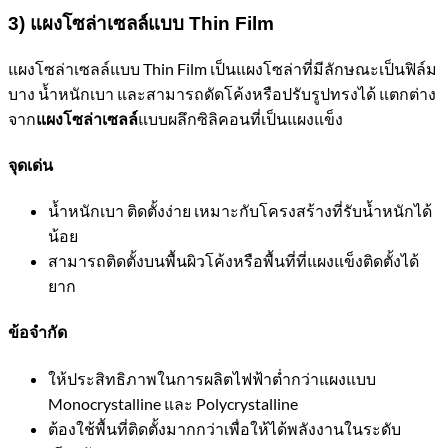
3) แผงโซล่าเซลล์แบบ Thin Film
แผงโซล่าเซลล์แบบ Thin Film เป็นแผงโซล่าที่มีลักษณะเป็นฟิล์ม
บาง น้ำหนักเบา และสามารถดัดโค้งหรือปรับรูปทรงได้ แตกต่าง
จาก
แบบผลึกซิลิคอนที่เป็นแผงแข็ง
แผงโซล่าเซลล์
จุดเด่น
น้ำหนักเบา ติดตั้งง่าย เหมาะกับโครงสร้างที่รับน้ำหนักได้
น้อย
สามารถติดตั้งบนพื้นผิวโค้งหรือพื้นที่ที่แผงแข็งติดตั้งได้
ยาก
ข้อจำกัด
ให้ประสิทธิภาพในการผลิตไฟฟ้าต่ำกว่าแผงแบบ
Monocrystalline และ Polycrystalline
ต้องใช้พื้นที่ติดตั้งมากกว่าเพื่อให้ได้พลังงานในระดับ