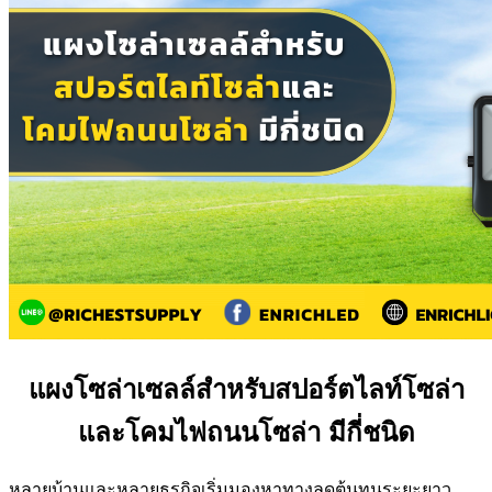
แผงโซล่าเซลล์สำหรับสปอร์ตไลท์โซล่า
และโคมไฟถนนโซล่า มีกี่ชนิด
หลายบ้านและหลายธุรกิจเริ่มมองหาทางลดต้นทุนระยะยาว