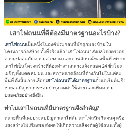
เสาไฟถนนที่ดีต้องมีมาตรฐานอะไรบ้าง?
เสาไฟถนน
เป็นหนึ่งในองค์ประกอบที่มักถูกมองข้ามใน
โครงการก่อสร้าง ทั้งที่จริงแล้ว “เสาไฟถนน” ส่งผลโดยตรงต่อ
ความปลอดภัย ความสวยงาม และภาพลักษณ์ของพื้นที่ เพราะ
เสาไฟเป็นโครงสร้างที่ต้องทำงานกลางแจ้งตลอด 24 ชั่วโมง
เผชิญทั้งแดด ลม ฝน และสภาพแวดล้อมที่ต่างกันไปในแต่ละ
พื้นที่ ดังนั้น การเลือก
เสาไฟถนนที่ได้มาตรฐาน
ตั้งแต่เริ่มต้น จึง
ช่วยลดปัญหาการซ่อมบำรุง ลดค่าใช้จ่าย และเพิ่มความ
ปลอดภัยอย่างยั่งยืน
ทำไมเสาไฟถนนที่มีมาตรฐานจึงสำคัญ?
หลายพื้นที่เคยประสบปัญหาเสาไฟล้ม เสาไฟสนิมกินจนผุ หรือ
แสงสว่างไม่เพียงพอ ส่งผลให้เกิดความเสี่ยงต่อผู้ใช้ถนน ทั้งผู้