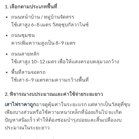
1. เลือกตามประเภทพื้นที่
ถนนหน้าบ้าน / หมู่บ้านจัดสรร
ใช้เสาสูง 6–8 เมตร วัสดุชุบกัลวาไนซ์
ถนนชุมชน
ควรเพิ่มความสูงเป็น 8–9 เมตร
ถนนสายหลัก
ใช้เสาสูง 10–12 เมตร เพื่อให้แสงครอบคลุมวงกว้าง
พื้นที่ลานจอดรถ
ใช้เสา 6–9 เมตรตามความกว้างพื้นที่
2. พิจารณางบประมาณและค่าใช้จ่ายระยะยาว
เสาไฟราคาถูก
อาจดูคุ้มค่าในระยะแรก แต่หากเป็นวัสดุที่ชุบ
เพียงบางส่วนหรือใช้ความหนาเหล็กที่น้อยเกินไป จะเกิด
ปัญหาสนิมเร็ว ทำให้ต้องซ่อมบำรุงบ่อยและสิ้นเปลืองงบ
ประมาณในระยะยาว