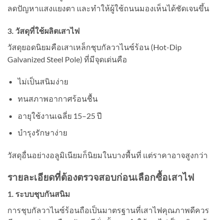
ลดปัญหาแสงแยงตา และทำให้ผู้ใช้ถนนมองเห็นได้ชัดเจนขึ้น
3. วัสดุที่ใช้ผลิตเสาไฟ
วัสดุยอดนิยมคือเสาเหล็กชุบกัลวาไนซ์ร้อน (Hot-Dip
Galvanized Steel Pole) ที่มีจุดเด่นคือ
ไม่เป็นสนิมง่าย
ทนสภาพอากาศร้อนชื้น
อายุใช้งานเฉลี่ย 15–25 ปี
บำรุงรักษาง่าย
วัสดุอื่นอย่างอลูมิเนียมก็นิยมในบางพื้นที่ แต่ราคาอาจสูงกว่า
รายละเอียดที่ต้องตรวจสอบก่อนเลือกซื้อเสาไฟ
1. ระบบชุบกันสนิม
การชุบกัลวาไนซ์ร้อนถือเป็นมาตรฐานที่เสาไฟคุณภาพดีควร