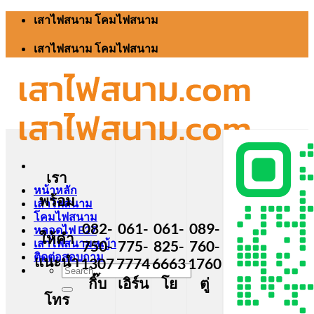
Skip
เสาไฟสนาม โคมไฟสนาม
to
content
เสาไฟสนาม โคมไฟสนาม
เรา
หน้าหลัก
พร้อม
เสาไฟสนาม
โคมไฟสนาม
082-
061-
061-
089-
หลอดไฟ E27
ให้คำ
เสาไฟสนามหญ้า
750-
775-
825-
760-
ติดต่อสอบถาม
แนะนำ
1307
7774
6663
1760
Search
กิ๊บ
เอิร์น
โย
ตู่
for:
โทร