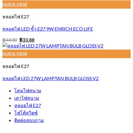
QUICK VIEW
หลอดไฟ E27
หลอดไฟ LED ขั้ว E27 9W ENRICH ECO LIFE
Original
Current
฿
44.00
฿
33.88
price
price
was:
is:
฿44.00.
฿33.88.
QUICK VIEW
หลอดไฟ E27
หลอดไฟ LED 27W LAMPTAN BULB GLOSS V2
โคมไฟสนาม
เสาไฟสนาม
หลอดไฟ E27
โฟโต้สวิตช์
ติดต่อสอบถาม