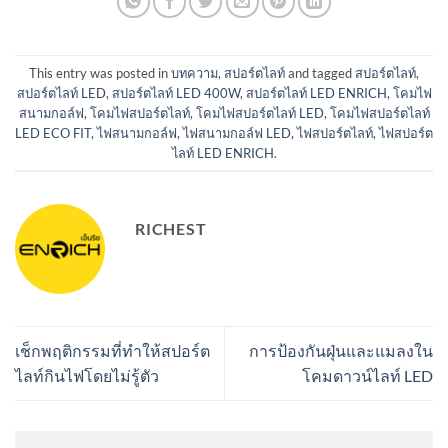
This entry was posted in
บทความ
,
สปอร์ตไลท์
and tagged
สปอร์ตไลท์
,
สปอร์ตไลท์ LED
,
สปอร์ตไลท์ LED 400W
,
สปอร์ตไลท์ LED ENRICH
,
โคมไฟ
สนามกอล์ฟ
,
โคมไฟสปอร์ตไลท์
,
โคมไฟสปอร์ตไลท์ LED
,
โคมไฟสปอร์ตไลท์
LED ECO FIT
,
ไฟสนามกอล์ฟ
,
ไฟสนามกอล์ฟ LED
,
ไฟสปอร์ตไลท์
,
ไฟสปอร์ต
ไลท์ LED ENRICH
.
RICHEST
เช็กพฤติกรรมที่ทำให้สปอร์ต
การป้องกันฝุ่นและแมลงใน
ไลท์กินไฟโดยไม่รู้ตัว
โคมดาวน์ไลท์ LED