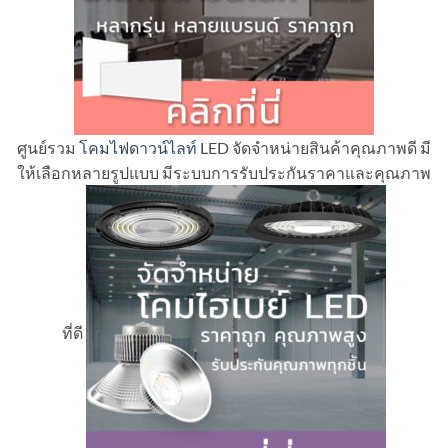
ศูนย์รวม
โคมไฟดาวน์ไลท์
LED จัดจำหน่ายสินค้าคุณภาพดี มี
ให้เลือกหลายรูปแบบ มีระบบการรับประกันราคาและคุณภาพ
ที่ดี