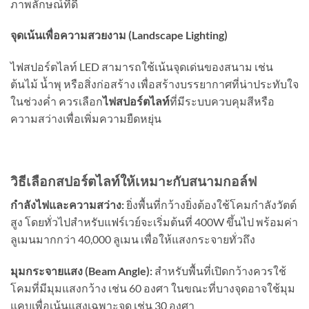
ภาพลักษณ์ที่ดี
จุดเน้นเพื่อความสวยงาม (Landscape Lighting)
ไฟสปอร์ตไลท์ LED สามารถใช้เน้นจุดเด่นของสนาม เช่น
ต้นไม้ น้ำพุ หรือสิ่งก่อสร้าง เพื่อสร้างบรรยากาศที่น่าประทับใจ
ในช่วงค่ำ ควรเลือก
ไฟสปอร์ตไลท์
ที่มีระบบควบคุมสีหรือ
ความสว่างเพื่อเพิ่มความยืดหยุ่น
วิธีเลือกสปอร์ตไลท์ให้เหมาะกับสนามกอล์ฟ
กำลังไฟและความสว่าง:
ยิ่งพื้นที่กว้างยิ่งต้องใช้โคมกำลังวัตต์
สูง โดยทั่วไปสำหรับแฟร์เวย์จะเริ่มต้นที่ 400W ขึ้นไป พร้อมค่า
ลูเมนมากกว่า 40,000 ลูเมน เพื่อให้แสงกระจายทั่วถึง
มุมกระจายแสง (Beam Angle):
สำหรับพื้นที่เปิดกว้างควรใช้
โคมที่มีมุมแสงกว้าง เช่น 60 องศา ในขณะที่บางจุดอาจใช้มุม
แคบเพื่อเน้นแสงเฉพาะจุด เช่น 30 องศา