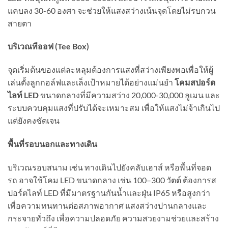
แคบลง 30-60 องศา จะช่วยให้แสงสว่างเน้นจุดโดยไม่รบกวน
สายตา
บริเวณทีออฟ (Tee Box)
จุดเริ่มต้นของแต่ละหลุมต้องการแสงที่สว่างเพียงพอเพื่อให้ผู้
เล่นตั้งลูกกอล์ฟและเล็งเป้าหมายได้อย่างแม่นยำ
โคมสปอร์ต
ไลท์ LED
ขนาดกลางที่มีความสว่าง 20,000-30,000 ลูเมน และ
ระบบควบคุมแสงที่ปรับได้จะเหมาะสม เพื่อให้แสงไม่จ้าเกินไป
แต่ยังคงชัดเจน
พื้นที่รอบนอกและทางเดิน
บริเวณรอบสนาม เช่น ทางเดินไปยังคลับเฮาส์ หรือพื้นที่จอด
รถ อาจใช้โคม LED ขนาดกลาง เช่น 100–300 วัตต์ ต้องการ
ส
ปอร์ตไลท์ LED
ที่มีมาตรฐานกันน้ำและฝุ่น IP65 หรือสูงกว่า
เพื่อความทนทานต่อสภาพอากาศ แสงสว่างปานกลางและ
กระจายทั่วถึง เพื่อความปลอดภัย ความสวยงามช่วยและสร้าง