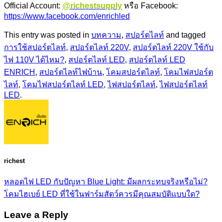
Official Account:
@richestsupply
หรือ Facebook:
https://www.facebook.com/enrichled
This entry was posted in
บทความ
,
สปอร์ตไลท์
and tagged
การใช้สปอร์ตไลท์
,
สปอร์ตไลท์ 220V
,
สปอร์ตไลท์ 220V ใช้กับ
ไฟ 110V ได้ไหม?
,
สปอร์ตไลท์ LED
,
สปอร์ตไลท์ LED
ENRICH
,
สปอร์ตไลท์ไฟบ้าน
,
โคมสปอร์ตไลท์
,
โคมไฟสปอร์ต
ไลท์
,
โคมไฟสปอร์ตไลท์ LED
,
ไฟสปอร์ตไลท์
,
ไฟสปอร์ตไลท์
LED
.
richest
หลอดไฟ LED กับปัญหา Blue Light: มีผลกระทบจริงหรือไม่?
โคมไฮเบย์ LED ที่ใช้ในฟาร์มสัตว์ควรมีคุณสมบัติแบบใด?
Leave a Reply