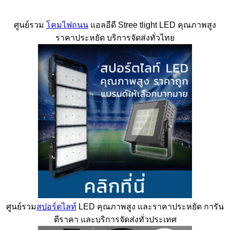
ศูนย์รวม
โคมไฟถนน
แอลอีดี Stree tlight LED คุณภาพสูง
ราคาประหยัด บริการจัดส่งทั่วไทย
ศูนย์รวม
สปอร์ตไลท์
LED คุณภาพสูง และราคาประหยัด การัน
ตีราคา และบริการจัดส่งทั่วประเทศ