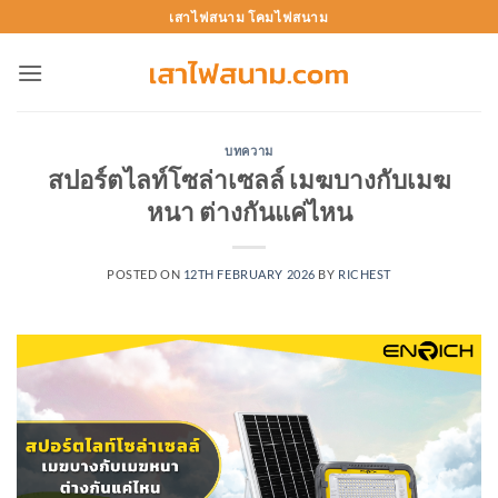
Skip
เสาไฟสนาม โคมไฟสนาม
to
content
บทความ
สปอร์ตไลท์โซล่าเซลล์ เมฆบางกับเมฆ
หนา ต่างกันแค่ไหน
POSTED ON
12TH FEBRUARY 2026
BY
RICHEST