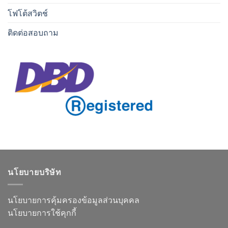
โฟโต้สวิตช์
ติดต่อสอบถาม
นโยบายบริษัท
นโยบายการคุ้มครองข้อมูลส่วนบุคคล
นโยบายการใช้คุกกี้