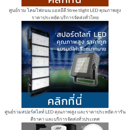
ศูนย์รวม
โคมไฟถนน
แอลอีดี Stree tlight LED คุณภาพสูง
ราคาประหยัด บริการจัดส่งทั่วไทย
ศูนย์รวม
สปอร์ตไลท์
LED คุณภาพสูง และราคาประหยัด การัน
ตีราคา และบริการจัดส่งทั่วประเทศ