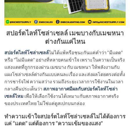
สปอร์ตไลท์โซล่าเซลล์ เมฆบางกับเมฆหนา
ต่างกันแค่ไหน
สปอร์ตไลท์โซล่าเซลล์
ไม่ได้แพ้หรือชนะกันแค่คำว่า “มีแดด”
หรือ “ไม่มีแดด” อย่างที่หลายคนเข้าใจ เพราะในความเป็นจริง
แสงแดดที่ถูกกรองผ่าน เมฆบาง กับ เมฆหนา ให้พลังงานกับ
แผงโซล่าเซลล์ต่างกันแบบคนละเรื่อง และส่งผลโดยตรงต่อทั้ง
การชาร์จไฟ ความสว่าง รวมถึงระยะเวลาการใช้งานในเวลา
กลางคืนประเด็นว่า
สภาพอากาศมีผลกับสปอร์ตไลท์โซล่า
เซลล์ไหม
เพื่อให้เลือกใช้งานได้เหมาะกับสภาพอากาศจริง
ของประเทศไทย ไม่ใช่แค่ดูสเปกบนกล่อง
ทำความเข้าใจสปอร์ตไลท์โซล่าเซลล์ไม่ได้ต้องการ
แค่ “แดด” แต่ต้องการ “ความเข้มของแสง”