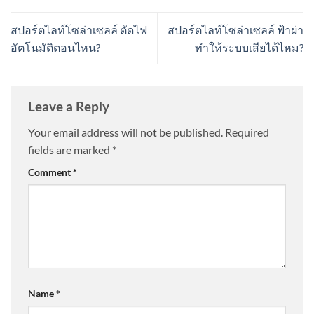
สปอร์ตไลท์โซล่าเซลล์ ตัดไฟ
สปอร์ตไลท์โซล่าเซลล์ ฟ้าผ่า
อัตโนมัติตอนไหน?
ทำให้ระบบเสียได้ไหม?
Leave a Reply
Your email address will not be published.
Required
fields are marked
*
Comment
*
Name
*