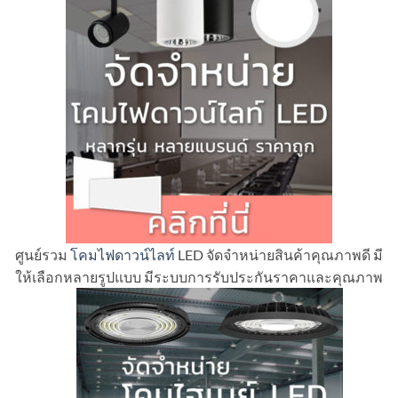
ศูนย์รวม
โคมไฟดาวน์ไลท์
LED จัดจำหน่ายสินค้าคุณภาพดี มี
ให้เลือกหลายรูปแบบ มีระบบการรับประกันราคาและคุณภาพ