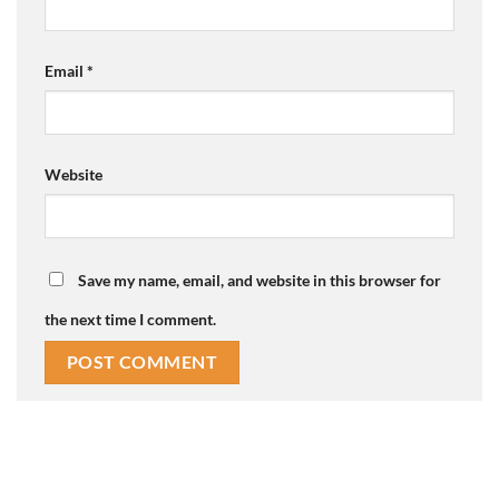
Email
*
Website
Save my name, email, and website in this browser for
the next time I comment.