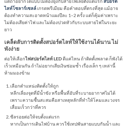
แต่ถ้าอยากได้แบบไม่ต้องยุ่งกับสายไฟเลยตั้งแต่แรก
สปอร์ต
ไลท์โซลาร์เซลล์
เกรดพรีเมียม คือคำตอบที่ตรงที่สุด แม้อาจ
ต้องทำความสะอาดหน้าแผงปีละ 1–2 ครั้ง แต่ก็คุ้มค่าเพราะ
ไม่ต้องเสียค่าไฟ และไม่ต้องปวดหัวกับระบบสายไฟในระยะ
ยาว
เคล็ดลับการติดตั้งสปอร์ตไลท์ให้ใช้งานได้นาน ไม่
พังง่าย
ต่อให้เลือก
ไฟสปอร์ตไลท์ LED
ดีแค่ไหน ถ้าติดตั้งพลาด ก็พังได้
เร็วเหมือนกัน ถ้าไม่อยากเสียเงินซ่อมซ้ำ เรื่องเล็ก ๆ เหล่านี้
ห้ามมองข้าม
เลือกตำแหน่งติดตั้งให้ถูก
หลีกเลี่ยงจุดที่มีน้ำขัง หรือพื้นที่อับที่ระบายอากาศไม่ได้
เพราะความชื้นสะสมคือสาเหตุหลักที่ทำให้โคมและวงจร
เสื่อมเร็วกว่าที่ควร
ซีลรอยต่อให้จบตั้งแต่แรก
หากเป็นการเดินไฟบ้าน ควรใช้เทปพันสายแบบกันน้ำ และ