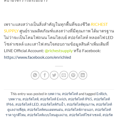
เพราะแสงสว่างเป็นสิ่งสำคัญในทุกพื้นที่ของชีวิต
RICHEST
SUPPLY
ศูนย์รวมผลิตภัณฑ์แสงสว่างที่มีคุณภาพ ได้มาตรฐาน
ไม่ว่าจะเป็นโคมไฟถนน โคมไฮเบย์ สปอร์ตไลท์ หลอดไฟ LED
โซล่าเซลล์ และเสาไฟ สนใจสอบถามข้อมูลสินค้าเพิ่มเติมที่
LINE Official Account:
@richestsupply
หรือ Facebook:
https://www.facebook.com/enrichled
This entry was posted in
บทความ
,
สปอร์ตไลท์
and tagged
EnRich
,
บทความ
,
สปอร์ตไลท์
,
สปอร์ตไลท์ Enrich
,
สปอร์ตไลท์ IP65
,
สปอร์ตไลท์
IP66
,
สปอร์ตไลท์ LED
,
สปอร์ตไลท์กันน้ำ
,
สปอร์ตไลท์คุณภาพ
,
สปอร์ตไลท์
ดูแลง่ายที่สุด
,
สปอร์ตไลท์ทนแดดทนฝน
,
สปอร์ตไลท์ภายนอก
,
สปอร์ตไลท์
ราคาถูกดีไหม
,
สปอร์ตไลท์แบบไหนดูแลง่าย
,
สปอร์ตไลท์โซล่าเซลล์
,
สปอร์ต