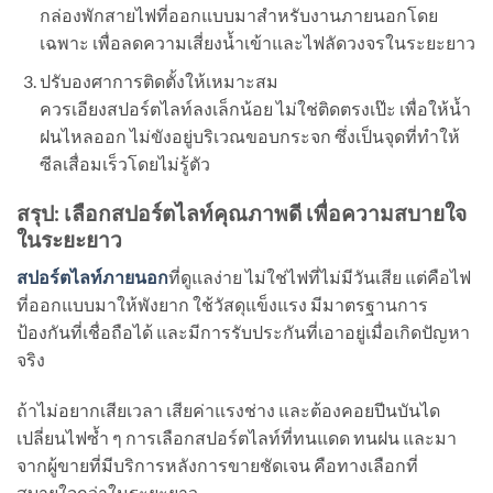
กล่องพักสายไฟที่ออกแบบมาสำหรับงานภายนอกโดย
เฉพาะ เพื่อลดความเสี่ยงน้ำเข้าและไฟลัดวงจรในระยะยาว
ปรับองศาการติดตั้งให้เหมาะสม
ควรเอียงสปอร์ตไลท์ลงเล็กน้อย ไม่ใช่ติดตรงเป๊ะ เพื่อให้น้ำ
ฝนไหลออก ไม่ขังอยู่บริเวณขอบกระจก ซึ่งเป็นจุดที่ทำให้
ซีลเสื่อมเร็วโดยไม่รู้ตัว
สรุป: เลือกสปอร์ตไลท์คุณภาพดี เพื่อความสบายใจ
ในระยะยาว
สปอร์ตไลท์ภายนอก
ที่ดูแลง่าย ไม่ใช่ไฟที่ไม่มีวันเสีย แต่คือไฟ
ที่ออกแบบมาให้พังยาก ใช้วัสดุแข็งแรง มีมาตรฐานการ
ป้องกันที่เชื่อถือได้ และมีการรับประกันที่เอาอยู่เมื่อเกิดปัญหา
จริง
ถ้าไม่อยากเสียเวลา เสียค่าแรงช่าง และต้องคอยปีนบันได
เปลี่ยนไฟซ้ำ ๆ การเลือกสปอร์ตไลท์ที่ทนแดด ทนฝน และมา
จากผู้ขายที่มีบริการหลังการขายชัดเจน คือทางเลือกที่
สบายใจกว่าในระยะยาว