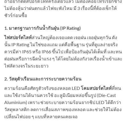
ถ้าอยากติดสปอร์ตไลท์ครั้งเดียวแล้ว ไม่ต้องคอยโทรเรียกช่าง
ไม่ต้องลุ้นว่าฝนตกแล้วไฟจะพังไหม มี 3 เรื่องนี้ที่ต้องเช็กให้
ชัวร์ก่อนซื้อ
1. มาตรฐานการกันน้ำกันฝุ่น (IP Rating)
ไฟสปอร์ตไลท์
ส่วนใหญ่ต้องเจอแดด เจอฝน เจอฝุ่นทุกวัน ดัง
นั้น IP Rating ไม่ใช่ของแถม แต่คือพื้นฐาน
รุ่นที่ดูแลง่ายจริง
ควรมีค่า IP65 หรือ IP66 ขึ้นไป เพื่อป้องกันฝุ่นได้เต็มที่ และทน
ต่อฝนหรือการฉีดน้ำแรง ๆ ได้โดยไม่ต้องกังวลเรื่องน้ำเข้าและ
ไฟลัดวงจรในระยะยาว
2. วัสดุตัวเรือนและการระบายความร้อน
ความร้อนคือศัตรูตัวจริงของหลอด LED
โคมสปอร์ตไลท์
ที่ทน
และใช้งานได้นานควรใช้ อะลูมิเนียมหล่อขึ้นรูป (Die-Cast
Aluminium) เพราะช่วยระบายความร้อนจากชิป LED ได้ดีกว่า
วัสดุพลาสติก ลดการเสื่อมสภาพของหลอด และช่วยให้ไม่ต้อง
เปลี่ยนไฟบ่อย ๆ แบบที่หลายคนเคยเจอ