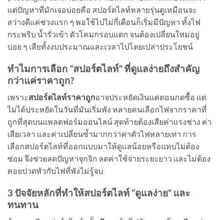
แต่ปัญหาที่มักเจอบ่อยคือ สปอร์ตไลท์หลายรุ่นดูเหมือนจะ
สว่างดีแค่ช่วงแรก ๆ พอใช้ไปไม่กี่เดือนก็เริ่มมีปัญหา ทั้งไฟ
กระพริบ น้ำรั่วเข้า ตัวโคมกรอบแตก จนต้องเปลี่ยนใหม่อยู่
บ่อย ๆ เสียทั้งงบประมาณและเวลาไปโดยเปล่าประโยชน์
ทำไมการเลือก “สปอร์ตไลท์” ที่ดูแลง่ายถึงสำคัญ
กว่าแค่ราคาถูก?
เพราะ
สปอร์ตไลท์ราคาถูก
อาจประหยัดเงินแค่ตอนกดซื้อ แต่
ไม่ได้ประหยัดในวันที่มันเริ่มพัง หลายคนเลือกไฟจากราคาที่
ถูกที่สุดบนแพลตฟอร์มออนไลน์ สุดท้ายต้องเสียค่าแรงช่าง ค่า
เสียเวลา และค่าเปลี่ยนซ้ำมากกว่าค่าตัวไฟหลายเท่า การ
เลือกสปอร์ตไลท์ที่ออกแบบมาให้ดูแลน้อยหรือแทบไม่ต้อง
ซ่อม จึงช่วยลดปัญหาจุกจิก ลดค่าใช้จ่ายระยะยาว และไม่ต้อง
คอยปวดหัวกับไฟที่พังไม่รู้จบ
3 ปัจจัยหลักที่ทำให้สปอร์ตไลท์ “ดูแลง่าย” และ
ทนทาน