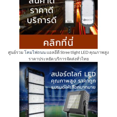
ศูนย์รวม
โคมไฟถนน
แอลอีดี Stree tlight LED คุณภาพสูง
ราคาประหยัด บริการจัดส่งทั่วไทย