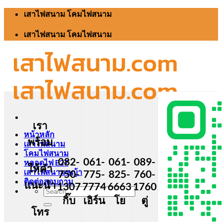
Skip
เสาไฟสนาม โคมไฟสนาม
to
content
เสาไฟสนาม โคมไฟสนาม
เรา
หน้าหลัก
พร้อม
เสาไฟสนาม
โคมไฟสนาม
082-
061-
061-
089-
หลอดไฟ E27
ให้คำ
เสาไฟสนามหญ้า
750-
775-
825-
760-
ติดต่อสอบถาม
แนะนำ
1307
7774
6663
1760
Search
กิ๊บ
เอิร์น
โย
ตู่
for:
โทร