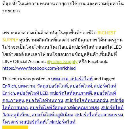
ที่สุด ทั้งในแง่ความทนทาน อายุการใช้งาน และความคุ้มค่าใน
ระยะยาว
เพราะแสงสว่างเป็นสิ่งสำคัญในทุกพื้นที่ของชีวิต
RICHEST
SUPPLY
ศูนย์รวมผลิตภัณฑ์แสงสว่างที่มีคุณภาพ ได้มาตรฐาน
ไม่ว่าจะเป็นโคมไฟถนน โคมไฮเบย์ สปอร์ตไลท์ หลอดไฟ LED
โซล่าเซลล์ และเสาไฟ สนใจสอบถามข้อมูลสินค้าเพิ่มเติมที่
LINE Official Account:
@richestsupply
หรือ Facebook:
https://www.facebook.com/enrichled
This entry was posted in
บทความ
,
สปอร์ตไลท์
and tagged
EnRich
,
บทความ
,
วัสดุสปอร์ตไลท์
,
สปอร์ตไลท์
,
สปอร์ตไลท์
Enrich
,
สปอร์ตไลท์ LED
,
สปอร์ตไลท์คุณภาพดี
,
สปอร์ตไลท์
คุณภาพสูง
,
สปอร์ตไลท์ทนทาน
,
สปอร์ตไลท์ทนแดดฝน
,
สปอร์ต
ไลท์ภายนอก
,
สปอร์ตไลท์วัสดุพลาสติกคุณภาพสูง
,
สปอร์ตไลท์
วัสดุอลูมิเนียม
,
สปอร์ตไลท์อลูมิเนียม
,
สปอร์ตไลท์อุตสาหกรรม
,
โครงสร้างสปอร์ตไลท์
,
ไฟสปอร์ตไลท์
.