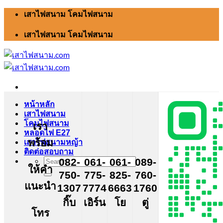
Skip
เสาไฟสนาม โคมไฟสนาม
to
content
เสาไฟสนาม โคมไฟสนาม
หน้าหลัก
เสาไฟสนาม
โคมไฟสนาม
เรา
หลอดไฟ E27
พร้อม
เสาไฟสนามหญ้า
ติดต่อสอบถาม
Search
082-
061-
061-
089-
ให้คำ
for:
750-
775-
825-
760-
แนะนำ
1307
7774
6663
1760
กิ๊บ
เอิร์น
โย
ตู่
โทร