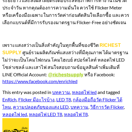
ระยะยาว และส่งผลโดยตรงต่อประสิทธิภาพการทำงานในชีวิต
ประจำวัน หากคุณต้องการความมั่นใจ ควรใช้ Flicker Meter
หรือเครื่องมือเฉพาะในการวัดค่าก่อนตัดสินใจเลือกซื้อ และควร
เลือกแบรนด์ที่มีการรับรองมาตรฐาน Flicker-Free อย่างชัดเจน
เพราะแสงสว่างเป็นสิ่งสำคัญในทุกพื้นที่ของชีวิต
RICHEST
ศูนย์รวมผลิตภัณฑ์แสงสว่างที่มีคุณภาพ ได้มาตรฐาน
SUPPLY
ไม่ว่าจะเป็นโคมไฟถนน โคมไฮเบย์ สปอร์ตไลท์ หลอดไฟ LED
โซล่าเซลล์ และเสาไฟ สนใจสอบถามข้อมูลสินค้าเพิ่มเติมที่
LINE Official Account:
หรือ Facebook:
@richestsupply
https://www.facebook.com/enrichled
This entry was posted in
บทความ
,
หลอดไฟ led
and tagged
EnRich
,
Flicker มีอะไรบ้าง
,
LED T8
,
กล้องมือถือวัด Flicker ได้
ไหม
,
ความปลอดภัยของแสง LED
,
บทความ
,
วิธีการวัด Flicker
,
หลอดไฟ led
,
หลอดไฟ LED T8
,
หลอดไฟ T8
.