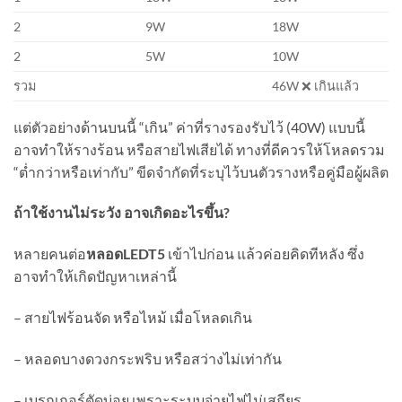
2
9W
18W
2
5W
10W
รวม
46W ❌ เกินแล้ว
แต่ตัวอย่างด้านบนนี้ “เกิน” ค่าที่รางรองรับไว้ (40W) แบบนี้
อาจทำให้รางร้อน หรือสายไฟเสียได้ ทางที่ดีควรให้โหลดรวม
“ต่ำกว่าหรือเท่ากับ” ขีดจำกัดที่ระบุไว้บนตัวรางหรือคู่มือผู้ผลิต
ถ้าใช้งานไม่ระวัง อาจเกิดอะไรขึ้น
?
หลายคนต่อ
หลอดLED
T5
เข้าไปก่อน แล้วค่อยคิดทีหลัง ซึ่ง
อาจทำให้เกิดปัญหาเหล่านี้
– สายไฟร้อนจัด หรือไหม้ เมื่อโหลดเกิน
– หลอดบางดวงกระพริบ หรือสว่างไม่เท่ากัน
– เบรกเกอร์ตัดบ่อย เพราะระบบจ่ายไฟไม่เสถียร