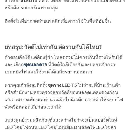
ถ้าใช้
ราง
LEDT5
ที่พ่วงได้หลายดวง ควรเลือกแบบมีสวิตช์แยก
หรือมีเบรกเกอร์เฉพาะกลุ่ม
ติดตั้งในที่อากาศถ่ายเท หลีกเลี่ยงการใช้ในพื้นที่อับชื้น
บทสรุป: วัตต์ไม่เท่ากัน ต่อรวมกันได้ไหม
?
คำตอบคือได้ แต่ต้องรู้ว่า โหลดรวมไม่ควรเกินที่รางไฟรับได้
และ เลือก
ชุดหลอด
T5
ที่วัตต์ใกล้เคียงกัน จะปลอดภัยกว่า
ประหยัดไฟ และใช้งานได้เสถียรยาวนานกว่า
หากคุณกำลังจะติดตั้ง
ชุดราง
LED T5
ไม่ว่าจะที่บ้าน ร้านค้า
หรือสำนักงาน ลองตรวจสอบวัตต์ของหลอดแต่ละดวงก่อน
เสมอ เพราะเพียงแค่คำนวณผิดไปนิดเดียว อาจทำให้ระบบไฟ
พังหรือหลอดเสียก่อนเวลาได้
แหล่งศูนย์รวมผลิตภัณฑ์แสงสว่างไม่ว่าจะเป็นสปอร์ตไลท์
LED โคมไฟถนน LED โคมไฮเบย์LED หลอดไฟLED โซล่า