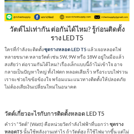
วัตต์ไม่เท่ากัน ต่อกันได้ไหม
? รู้ก่อนติดตั้ง
ราง LED T5
ใครที่กำลังจะติดตั้ง
ชุดรางหลอด LED T5
แล้วเจอหลอดไฟ
หลายขนาด หลายวัตต์ เช่น 5W, 9W หรือ 18W อยู่ในมือแล้ว
สงสัยว่า ต่อรวมกันได้ไหม? เรื่องเล็กแบบนี้ถ้าไม่เข้าใจ อาจ
กลายเป็นปัญหาใหญ่ ทั้งไฟตก หลอดเสียเร็ว หรือระบบไฟรวน
เราจะช่วยไขข้อข้องใจ พร้อมแนะแนวทางติดตั้งให้ปลอดภัย
ไม่ต้องเสียเงินเปลี่ยนใหม่ในอนาคต
วัตต์เกี่ยวอะไรกับการติดตั้งหลอด
LED T5
คำว่า “วัตต์” (Watt) คือหน่วยวัดกำลังไฟฟ้าที่บอกว่า
ชุดราง
หลอด
T5
นั้นใช้พลังงานเท่าไร ถ้าวัตต์สูง ก็ใช้ไฟมากขึ้น แต่ไม่