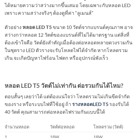
ได้หมายความว่าสว่างมากขึ้นเสมอ โดยเฉพาะกับหลอด LED
เพราะความสว่างจริงๆ ต้องดูที่ค่า “ลูเมนส์”
ตัวอย่าง
หลอด
LED T5
ขนาด 10 วัตต์จากแบรนด์คุณภาพ อาจ
สว่างกว่าหลอด 12 วัตต์ของแบรนด์ที่ไม่ได้มาตรฐาน แต่สิ่งที่
ต้องเข้าใจคือ วัตต์ยังสำคัญเมื่อต้องต่อหลอดหลายดวงรวมกัน
ในชุดราง LED ตัวรางจะรับโหลดไฟได้จำกัด หากโหลดรวม
เกิน จะเกิดปัญหาไฟร้อน ไฟตก หรืออุปกรณ์พังเร็ว
หลอด
LED T5 วัตต์ไม่เท่ากัน ต่อรวมกันได้ไหม?
ตอบสั้นๆ เลยว่าได้ แต่ต้องแน่ใจว่า โหลดรวมไม่เกินขีดจำกัด
ของราง หรือระบบไฟที่ใช้อยู่ ถ้า
รางหลอด
LED T5
รองรับได้
40 วัตต์ คุณสามารถต่อหลอดไฟรวมกันแบบนี้ได้
จำนวนหลอด
วัตต์ต่อหลอด
โหลดรวม (วัตต์)
1
18W
18W