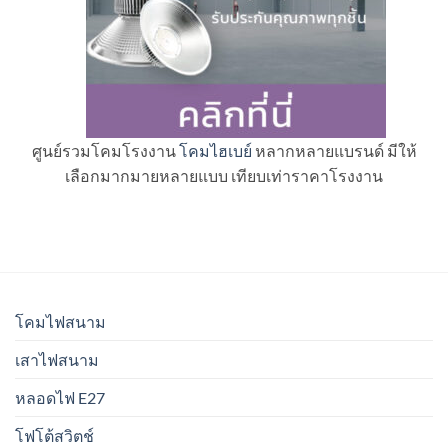
ศูนย์รวมโคมโรงงาน
โคมไฮเบย์
หลากหลายแบรนด์ มีให้
เลือกมากมายหลายแบบ เทียบเท่าราคาโรงงาน
โคมไฟสนาม
เสาไฟสนาม
หลอดไฟ E27
โฟโต้สวิตช์