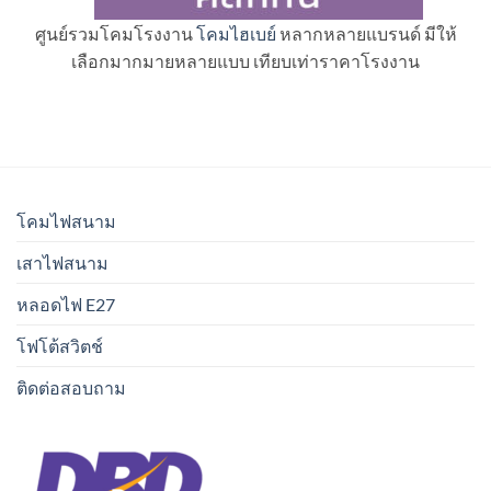
ศูนย์รวมโคมโรงงาน
โคมไฮเบย์
หลากหลายแบรนด์ มีให้
เลือกมากมายหลายแบบ เทียบเท่าราคาโรงงาน
โคมไฟสนาม
เสาไฟสนาม
หลอดไฟ E27
โฟโต้สวิตช์
ติดต่อสอบถาม