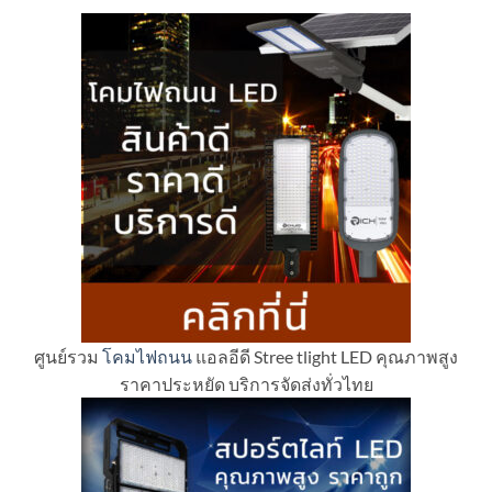
ศูนย์รวม
โคมไฟถนน
แอลอีดี Stree tlight LED คุณภาพสูง
ราคาประหยัด บริการจัดส่งทั่วไทย