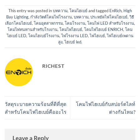
This entry was posted in
บทความ
,
โคมไฮเบย์
and tagged
EnRich
,
High
Bay Lighting
,
กำลังวัตต์โคมไฟโรงงาน
,
บทความ
,
ประหยัดไฟโคมไฮเบย์
,
วิธี
เลือกโคมไฮเบย์
,
โคมอุตสาหกรรม
,
โคมโรงงาน
,
โคมไฟ LED สำหรับโรงงาน
,
โคมไฟทนทานสำหรับโรงงาน
,
โคมไฟไฮเบย์
,
โคมไฟไฮเบย์ ENRICH
,
โคม
ไฮเบย์ LED
,
โคมไฮเบย์โรงงาน
,
ไฟโรงงาน LED
,
ไฟไฮเบย์
,
ไฟไฮเบย์เพดาน
สูง
,
ไฮเบย์ led
.
RICHEST
วัสดุระบายความร้อนที่ดีที่สุด
โคมไฟไฮเบย์กับสปอร์ตไลท์
สำหรับโคมไฟไฮเบย์คืออะไร
ต่างกันไหม?
Leave a Reply