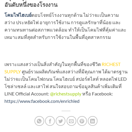
อันดับหนึ่งของโรงงาน
โคมไฟไฮเบย์
ตอบโจทย์โรงงานทุกด้าน ไม่ว่าจะเป็นความ
สว่าง ประหยัดไฟ อายุการใช้งาน การดูแลรักษาที่น้อย และ
ความทนทานต่อสภาพแวดล้อม ทำให้เป็นโคมไฟที่คุ้มค่าและ
เหมาะสมที่สุดสำหรับการใช้งานในพื้นที่อุตสาหกรรม
เพราะแสงสว่างเป็นสิ่งสำคัญในทุกพื้นที่ของชีวิต
RICHEST
SUPPLY
ศูนย์รวมผลิตภัณฑ์แสงสว่างที่มีคุณภาพ ได้มาตรฐาน
ไม่ว่าจะเป็นโคมไฟถนน โคมไฮเบย์ สปอร์ตไลท์ หลอดไฟ LED
โซล่าเซลล์ และเสาไฟ สนใจสอบถามข้อมูลสินค้าเพิ่มเติมที่
LINE Official Account:
@richestsupply
หรือ Facebook:
https://www.facebook.com/enrichled