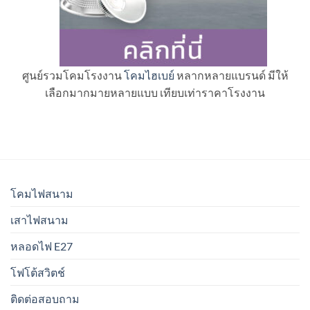
ศูนย์รวมโคมโรงงาน
โคมไฮเบย์
หลากหลายแบรนด์ มีให้
เลือกมากมายหลายแบบ เทียบเท่าราคาโรงงาน
โคมไฟสนาม
เสาไฟสนาม
หลอดไฟ E27
โฟโต้สวิตช์
ติดต่อสอบถาม