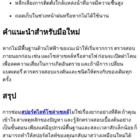
หลีกเลี่ยงการติดตั้งใกล้แหล่งน้ำที่อาจมีความชื้นสูง
ถอดเก็บในช่วงหน้าฝนหรือหากไม่ได้ใช้นาน
คำแนะนำสำหรับมือใหม่
หากไม่มีพื้นฐานด้านไฟฟ้า ขอแนะนำให้เริ่มจากการ ตรวจสอบ
ภายนอกก่อน เช่น แผงโซล่าเซลล์หรือสายไฟ ก่อนจะเปิดฝาโคม
เพื่อลดความเสี่ยงในการเกิดอันตราย และถ้ามีการ เปลี่ยน
แบตเตอรี่ ควรตรวจสอบแรงดันและชนิดให้ตรงกับของเดิมทุก
ครั้ง
สรุป
การซ่อม
ไม่ใช่เรื่องยากอย่างที่คิด ถ้าคุณ
สปอร์ตไลท์โซล่าเซลล์
เข้าใจ สาเหตุหลักของปัญหา และรู้จักตรวจสอบเบื้องต้นอย่าง
เป็นขั้นตอน เพียงแค่มีอุปกรณ์พื้นฐานและสละเวลาสักเล็กน้อย ก็
สามารถทำให้สปอร์ตไลท์ของคุณกลับมาสว่างเหมือนใหม่ได้