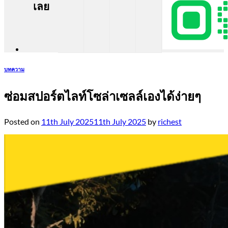
เลย
บทความ
ซ่อมสปอร์ตไลท์โซล่าเซลล์เองได้ง่ายๆ
Posted on
11th July 2025
11th July 2025
by
richest