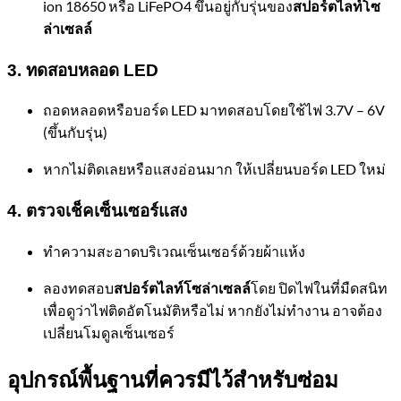
ion 18650 หรือ LiFePO4 ขึ้นอยู่กับรุ่นของ
สปอร์ตไลท์โซ
ล่าเซลล์
3. ทดสอบหลอด LED
ถอดหลอดหรือบอร์ด LED มาทดสอบโดยใช้ไฟ 3.7V – 6V
(ขึ้นกับรุ่น)
หากไม่ติดเลยหรือแสงอ่อนมาก ให้เปลี่ยนบอร์ด LED ใหม่
4. ตรวจเช็คเซ็นเซอร์แสง
ทำความสะอาดบริเวณเซ็นเซอร์ด้วยผ้าแห้ง
ลองทดสอบ
โดย ปิดไฟในที่มืดสนิท
สปอร์ตไลท์โซล่าเซลล์
เพื่อดูว่าไฟติดอัตโนมัติหรือไม่ หากยังไม่ทำงาน อาจต้อง
เปลี่ยนโมดูลเซ็นเซอร์
อุปกรณ์พื้นฐานที่ควรมีไว้สำหรับซ่อม