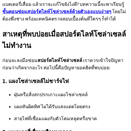
แบตเตอรี่เสื่อม แล้วเราจะแก้ไขยังไงดี? บทความนี้จะพาเรียนรู้
โดยไม่
ขั้นตอนซ่อมสปอร์ตไลท์โซล่าเซลล์ด้วยตัวเองแบบง่ายๆ
ต้องพึ่งช่าง พร้อมเทคนิคตรวจสอบเบื้องต้นที่ใครๆ ก็ทำได้
สาเหตุที่พบบ่อยเมื่อสปอร์ตไลท์โซล่าเซลล์
ไม่ทำงาน
ก่อนจะลงมือซ่อม
เราควรเข้าใจปัญหา
สปอร์ตไลท์โซล่าเซลล์
ก่อนว่าเกิดจากอะไร ต่อไปนี้คือปัญหายอดฮิตที่พบบ่อย:
1. แผงโซล่าเซลล์ไม่ชาร์จไฟ
ฝุ่นหรือสิ่งสกปรกเกาะแผงโซล่าเซลล์
แผงหันผิดทิศ ไม่ได้รับแสงแดดโดยตรง
สายไฟที่เชื่อมแผงกับตัวโคมหลุดหรือขาด