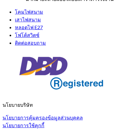
โคมไฟสนาม
เสาไฟสนาม
หลอดไฟ E27
โฟโต้สวิตช์
ติดต่อสอบถาม
นโยบายบริษัท
นโยบายการคุ้มครองข้อมูลส่วนบุคคล
นโยบายการใช้คุกกี้
V