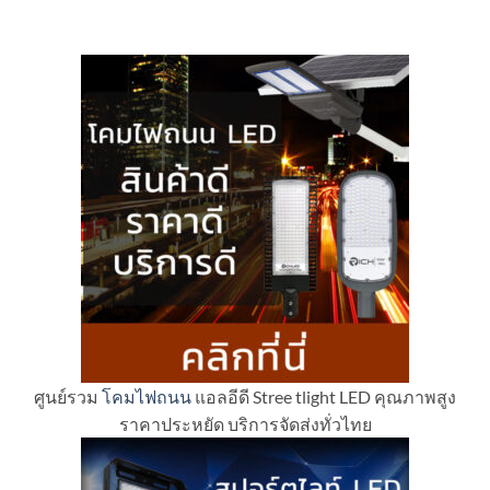
ศูนย์รวม
โคมไฟถนน
แอลอีดี Stree tlight LED คุณภาพสูง
ราคาประหยัด บริการจัดส่งทั่วไทย