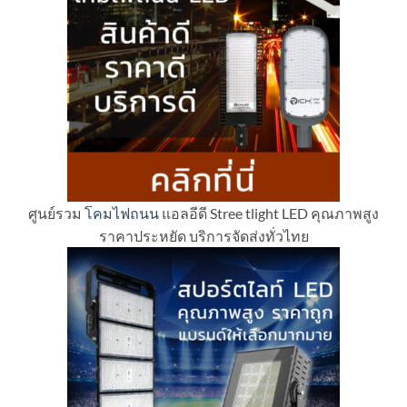
ศูนย์รวม
โคมไฟถนน
แอลอีดี Stree tlight LED คุณภาพสูง
ราคาประหยัด บริการจัดส่งทั่วไทย