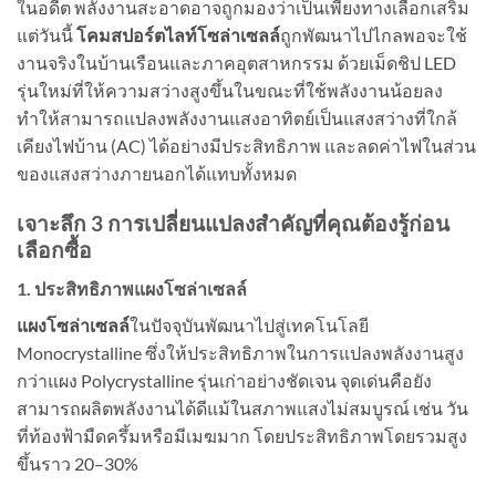
ในอดีต พลังงานสะอาดอาจถูกมองว่าเป็นเพียงทางเลือกเสริม
แต่วันนี้
โคมสปอร์ตไลท์โซล่าเซลล์
ถูกพัฒนาไปไกลพอจะใช้
งานจริงในบ้านเรือนและภาคอุตสาหกรรม ด้วยเม็ดชิป LED
รุ่นใหม่ที่ให้ความสว่างสูงขึ้นในขณะที่ใช้พลังงานน้อยลง
ทำให้สามารถแปลงพลังงานแสงอาทิตย์เป็นแสงสว่างที่ใกล้
เคียงไฟบ้าน (AC) ได้อย่างมีประสิทธิภาพ และลดค่าไฟในส่วน
ของแสงสว่างภายนอกได้แทบทั้งหมด
เจาะลึก 3 การเปลี่ยนแปลงสำคัญที่คุณต้องรู้ก่อน
เลือกซื้อ
1. ประสิทธิภาพแผงโซล่าเซลล์
แผงโซล่าเซลล์
ในปัจจุบันพัฒนาไปสู่เทคโนโลยี
Monocrystalline ซึ่งให้ประสิทธิภาพในการแปลงพลังงานสูง
กว่าแผง Polycrystalline รุ่นเก่าอย่างชัดเจน จุดเด่นคือยัง
สามารถผลิตพลังงานได้ดีแม้ในสภาพแสงไม่สมบูรณ์ เช่น วัน
ที่ท้องฟ้ามืดครึ้มหรือมีเมฆมาก โดยประสิทธิภาพโดยรวมสูง
ขึ้นราว 20–30%