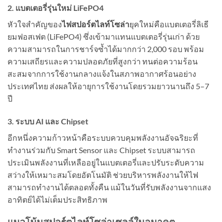
2. แบตเตอรี่รุ่นใหม่ LiFePO4
หัวใจสำคัญของ
ไฟสปอร์ตไลท์โซล่า
ยุคใหม่คือแบตเตอรี่ลิเธี
ยมฟอสเฟต (LiFePO4) ซึ่งเข้ามาแทนแบตเตอรี่รุ่นเก่า ด้วย
ความสามารถในการชาร์จซ้ำได้มากกว่า 2,000 รอบ พร้อม
ความเสถียรและความปลอดภัยที่สูงกว่า ทนต่อความร้อน
สะสมจากการใช้งานกลางแจ้งในสภาพอากาศร้อนอย่าง
ประเทศไทย ส่งผลให้อายุการใช้งานโดยรวมยาวนานถึง 5–7
ปี
3. ระบบ AI และ Chipset
อีกหนึ่งความก้าวหน้าคือระบบควบคุมพลังงานอัจฉริยะที่
ทำงานร่วมกับ Smart Sensor และ Chipset ระบบสามารถ
ประเมินพลังงานที่เหลืออยู่ในแบตเตอรี่และปรับระดับความ
สว่างให้เหมาะสมโดยอัตโนมัติ ช่วยบริหารพลังงานให้ไฟ
สามารถทำงานได้ตลอดทั้งคืน แม้ในวันที่รับพลังงานจากแสง
อาทิตย์ได้ไม่เต็มประสิทธิภาพ
แนวโน้มสปอร์ตไลท์โซล่าเซลล์ในอนาคต