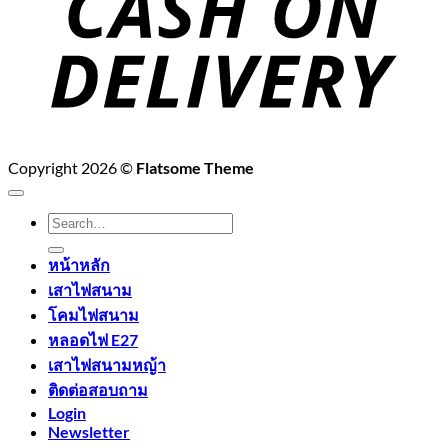
Copyright 2026 ©
Flatsome Theme
Search
for:
หน้าหลัก
เสาไฟสนาม
โคมไฟสนาม
หลอดไฟ E27
เสาไฟสนามหญ้า
ติดต่อสอบถาม
Login
Newsletter