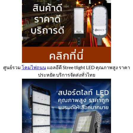
ศูนย์รวม
โคมไฟถนน
แอลอีดี Stree tlight LED คุณภาพสูง ราคา
ประหยัด บริการจัดส่งทั่วไทย