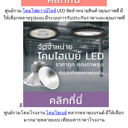
ศูนย์รวม
โคมไฟดาวน์ไลท์
LED จัดจำหน่ายสินค้าคุณภาพดี มี
ให้เลือกหลายรูปแบบ มีระบบการรับประกันราคาและคุณภาพที่
ดี
ศูนย์รวมโคมโรงงาน
โคมไฮเบย์
หลากหลายแบรนด์ มีให้เลือก
มากมายหลายแบบ เทียบเท่าราคาโรงงาน