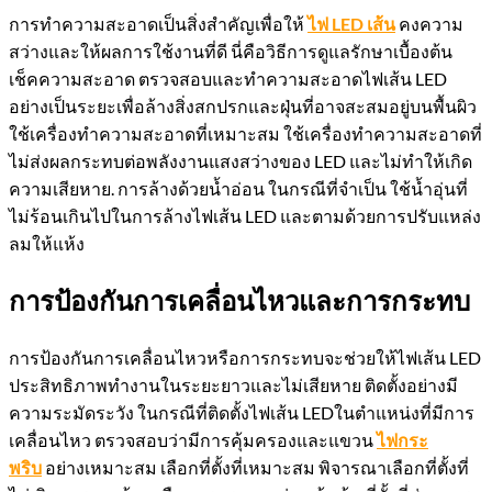
การทำความสะอาดเป็นสิ่งสำคัญเพื่อให้
ไฟ LED เส้น
คงความ
สว่างและให้ผลการใช้งานที่ดี นี่คือวิธีการดูแลรักษาเบื้องต้น
เช็คความสะอาด ตรวจสอบและทำความสะอาดไฟเส้น LED
อย่างเป็นระยะเพื่อล้างสิ่งสกปรกและฝุ่นที่อาจสะสมอยู่บนพื้นผิว
ใช้เครื่องทำความสะอาดที่เหมาะสม ใช้เครื่องทำความสะอาดที่
ไม่ส่งผลกระทบต่อพลังงานแสงสว่างของ LED และไม่ทำให้เกิด
ความเสียหาย. การล้างด้วยน้ำอ่อน ในกรณีที่จำเป็น ใช้น้ำอุ่นที่
ไม่ร้อนเกินไปในการล้างไฟเส้น LED และตามด้วยการปรับแหล่ง
ลมให้แห้ง
การป้องกันการเคลื่อนไหวและการกระทบ
การป้องกันการเคลื่อนไหวหรือการกระทบจะช่วยให้ไฟเส้น LED
ประสิทธิภาพทำงานในระยะยาวและไม่เสียหาย ติดตั้งอย่างมี
ความระมัดระวัง ในกรณีที่ติดตั้งไฟเส้น LEDในตำแหน่งที่มีการ
เคลื่อนไหว ตรวจสอบว่ามีการคุ้มครองและแขวน
ไฟกระ
พริบ
อย่างเหมาะสม เลือกที่ตั้งที่เหมาะสม พิจารณาเลือกที่ตั้งที่