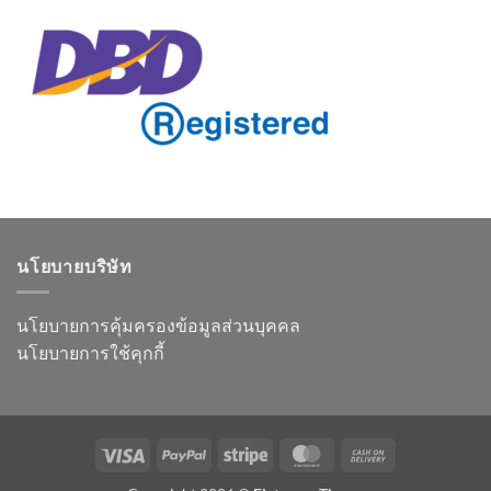
นโยบายบริษัท
นโยบายการคุ้มครองข้อมูลส่วนบุคคล
นโยบายการใช้คุกกี้
Visa
PayPal
Stripe
MasterCard
Cash
On