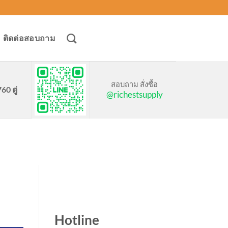
ติดต่อสอบถาม
สอบถาม สั่งซื้อ
0 ตู่
@richestsupply
Hotline