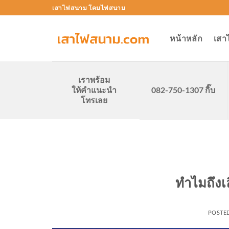
Skip
เสาไฟสนาม โคมไฟสนาม
to
content
หน้าหลัก
เสา
เราพร้อม
ให้คำแนะนำ
082-750-1307 กิ๊บ
โทรเลย
ทำไมถึง
POSTE