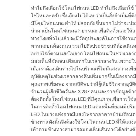
ทำไมถึงเลือกใช้โคมไฟถนน LED ทำไมถึงเลือกใช้ 
ใช่ไหมละครับ ซึ่งเถียงไม่ได้เลยว่าเป็นสิ่งจำเป็น
มีโคมไฟถนนจะทำให้ ปลอดภัยขึ้นมาก ไม่ว่าจะปลอ
นำมาเป็นโคมไฟถนนสาธารณะ เพื่อติดตั้งและให้แ
ทาง โดยทั่วไปแล้ว จะมีวัตถุประสงค์ในการใช้งานเ
พาหนะบนท้องถนน รวมไปถึงประชาชนที่ต้องเดินทา
อย่างไรก็ตาม แสงไฟจาก โคมไฟถนน ในช่วงเวลาก
มองเห็นที่ชัดเจน เทียบเท่าในเวลากลางวัน เพ
เมื่อเราต้องเดินทางไปในบริเวณที่ไม่มีแสงสว่างเพ
อุบัติเหตุในช่วงเวลากลางคืนเพิ่มมากขึ้นเนื่อ
คุณภาพเพียงพอ จากสถิติพบว่ามีผู้เสียชีวิตจากอุ
จำนวนผู้เสียชีวิตวันละ 3,287 คน และจากข้อมูลข้างต
ต้องติดตั้ง โคมไฟถนน LED ที่มีคุณภาพเพื่อการใช
ในการติดตั้งโคมไฟถนน LED แต่ละพื้นที่ย่อมมีปริม
LED ในบางแห่งอาจมีแสงไฟจากอาคารบ้านเรือนตาม
ข้างทาง ดังนั้นจึงต้องใช้โคมไฟถนน LED ที่ให้แสง
เท้าตามข้างทางสามารถมองเห็นเส้นทางได้อย่างช