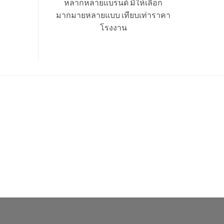
หลากหลายแบรนด์ มีให้เลือก
มากมายหลายแบบ เทียบเท่าราคา
โรงงาน