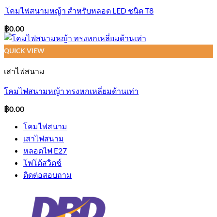
โคมไฟสนามหญ้า สำหรับหลอด LED ชนิด T8
฿
0.00
QUICK VIEW
เสาไฟสนาม
โคมไฟสนามหญ้า ทรงหกเหลี่ยมด้านเท่า
฿
0.00
โคมไฟสนาม
เสาไฟสนาม
หลอดไฟ E27
โฟโต้สวิตช์
ติดต่อสอบถาม