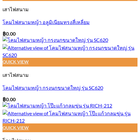
เสาไฟสนาม
โคมไฟสนามหญ้า อลูมิเนียมทรงสี่เหลี่ยม
฿
0.00
QUICK VIEW
เสาไฟสนาม
โคมไฟสนามหญ้า กรงนกขนาดใหญ่ รุ่น SC620
฿
0.00
QUICK VIEW