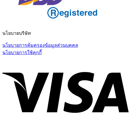
นโยบายบริษัท
นโยบายการคุ้มครองข้อมูลส่วนบุคคล
นโยบายการใช้คุกกี้
V
P