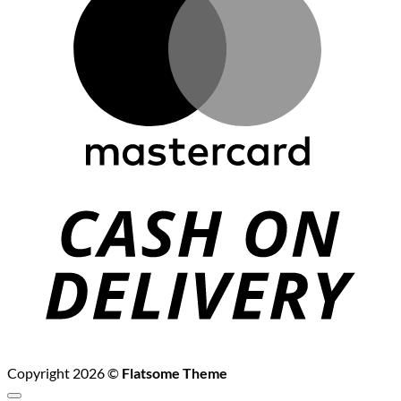
C
D
Copyright 2026 ©
Flatsome Theme