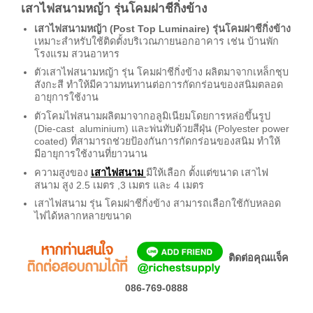
เสาไฟสนามหญ้า รุ่นโคมฝาชีกิ่งข้าง
เสาไฟสนามหญ้า (Post Top Luminaire) รุ่นโคมฝาชีกิ่งข้าง
เหมาะสำหรับใช้ติดตั้งบริเวณภายนอกอาคาร เช่น บ้านพัก
โรงแรม สวนอาหาร
ตัวเสาไฟสนามหญ้า รุ่น โคมฝาชีกิ่งข้าง ผลิตมาจากเหล็กชุบ
สังกะสี ทำให้มีความทนทานต่อการกัดกร่อนของสนิมตลอด
อายุการใช้งาน
ตัวโคมไฟสนามผลิตมาจากอลูมิเนียมโดยการหล่อขึ้นรูป
(Die-cast aluminium) และพ่นทับด้วยสีฝุ่น (Polyester power
coated) ที่สามารถช่วยป้องกันการกัดกร่อนของสนิม ทำให้
มีอายุการใช้งานที่ยาวนาน
ความสูงของ
เสาไฟ
ส
นาม
มีให้เลือก ตั้งแต่ขนาด เสาไฟ
สนาม สูง 2.5 เมตร ,3 เมตร และ 4 เมตร
เสาไฟสนาม รุ่น โคมฝาชีกิ่งข้าง สามารถเลือกใช้กับหลอด
ไฟได้หลากหลายขนาด
ติดต่อคุณแจ็ค
086-769-0888