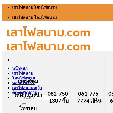
Skip
เสาไฟสนาม โคมไฟสนาม
to
content
เสาไฟสนาม โคมไฟสนาม
หน้าหลัก
เสาไฟสนาม
โคมไฟสนาม
เราพร้อม
หลอดไฟ E27
เสาไฟสนามหญ้า
ติดต่อสอบถาม
082-750-
061-775-
0
ให้คำแนะนำ
Search
1307 กิ๊บ
7774 เอิร์น
6
for:
โทรเลย