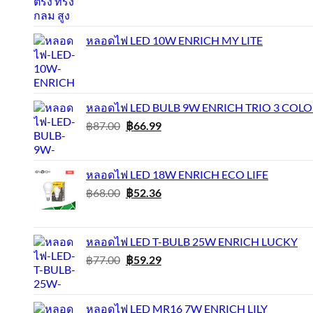
price
price
was:
is:
฿1,000.00.
฿770.00.
หลอดไฟ LED 10W ENRICH MY LITE
หลอดไฟ LED BULB 9W ENRICH TRIO 3 COLO
Original
Current
฿
87.00
฿
66.99
price
price
was:
is:
฿87.00.
฿66.99.
หลอดไฟ LED 18W ENRICH ECO LIFE
Original
Current
฿
68.00
฿
52.36
price
price
was:
is:
฿68.00.
฿52.36.
หลอดไฟ LED T-BULB 25W ENRICH LUCKY
Original
Current
฿
77.00
฿
59.29
price
price
was:
is:
฿77.00.
฿59.29.
หลอดไฟ LED MR16 7W ENRICH LILY