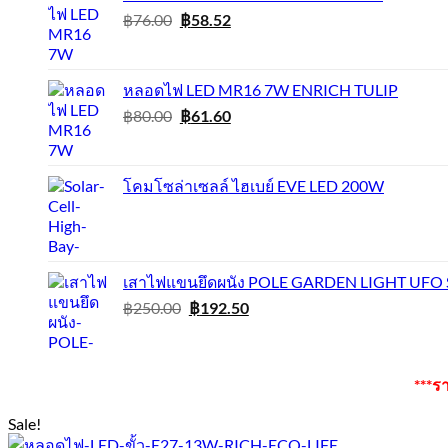
Original
Current
฿
76.00
฿
58.52
price
price
was:
is:
฿76.00.
฿58.52.
หลอดไฟ LED MR16 7W ENRICH TULIP
Original
Current
฿
80.00
฿
61.60
price
price
was:
is:
฿80.00.
฿61.60.
โคมโซล่าเซลล์ ไฮเบย์ EVE LED 200W
เสาไฟแขนยึดผนัง POLE GARDEN LIGHT UFO
Original
Current
฿
250.00
฿
192.50
price
price
was:
is:
฿250.00.
฿192.50.
***ร
Sale!